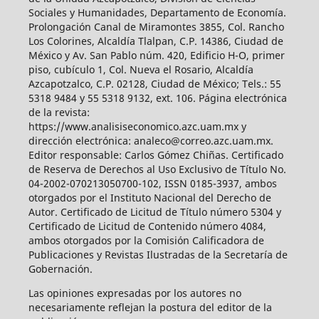
Sociales y Humanidades, Departamento de Economía.
Prolongación Canal de Miramontes 3855, Col. Rancho
Los Colorines, Alcaldía Tlalpan, C.P. 14386, Ciudad de
México y Av. San Pablo núm. 420, Edificio H-O, primer
piso, cubículo 1, Col. Nueva el Rosario, Alcaldía
Azcapotzalco, C.P. 02128, Ciudad de México; Tels.: 55
5318 9484 y 55 5318 9132, ext. 106. Página electrónica
de la revista:
https://www.analisiseconomico.azc.uam.mx y
dirección electrónica: analeco@correo.azc.uam.mx.
Editor responsable: Carlos Gómez Chiñas. Certificado
de Reserva de Derechos al Uso Exclusivo de Título No.
04-2002-070213050700-102, ISSN 0185-3937, ambos
otorgados por el Instituto Nacional del Derecho de
Autor. Certificado de Licitud de Título número 5304 y
Certificado de Licitud de Contenido número 4084,
ambos otorgados por la Comisión Calificadora de
Publicaciones y Revistas Ilustradas de la Secretaría de
Gobernación.
Las opiniones expresadas por los autores no
necesariamente reflejan la postura del editor de la