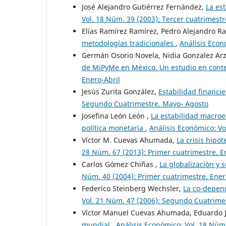
José Alejandro Gutiérrez Fernández,
La es
Vol. 18 Núm. 39 (2003): Tercer cuatrimest
Elías Ramírez Ramírez, Pedro Alejandro R
metodologías tradicionales
,
Análisis Econ
Germán Osorio Novela, Nidia Gonzalez Ar
de MiPyMe en México. Un estudio en conte
Enero-Abril
Jesús Zurita González,
Estabilidad financi
Segundo Cuatrimestre. Mayo- Agosto
Josefina León León ,
La estabilidad macroe
política monetaria
,
Análisis Económico: V
Víctor M. Cuevas Ahumada,
La crisis hipo
28 Núm. 67 (2013): Primer cuatrimestre. E
Carlos Gómez Chiñas ,
La globalización y 
Núm. 40 (2004): Primer cuatrimestre. Ener
Federico Steinberg Wechsler,
La co-depend
Vol. 21 Núm. 47 (2006): Segundo Cuatrime
Víctor Manuel Cuevas Ahumada, Eduardo 
mundial
,
Análisis Económico: Vol. 18 Núm