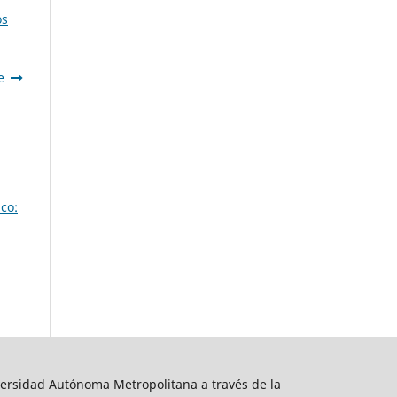
os
e
co:
ersidad Autónoma Metropolitana a través de la