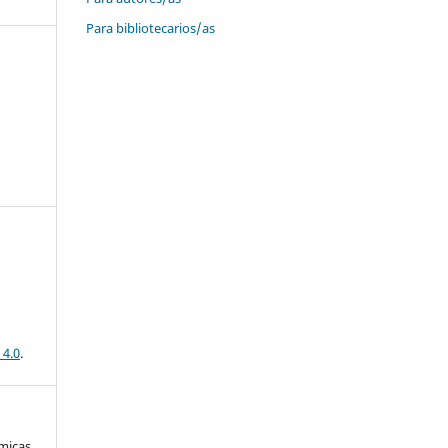
Para bibliotecarios/as
 4.0
.
micas.