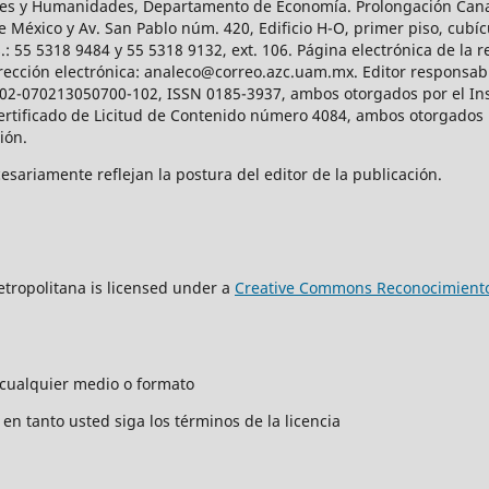
iales y Humanidades, Departamento de Economía. Prolongación Can
e México y Av. San Pablo núm. 420, Edificio H-O, primer piso, cubícu
: 55 5318 9484 y 55 5318 9132, ext. 106. Página electrónica de la re
ección electrónica: analeco@correo.azc.uam.mx. Editor responsabl
2002-070213050700-102, ISSN 0185-3937, ambos otorgados por el Ins
Certificado de Licitud de Contenido número 4084, ambos otorgados 
ción.
sariamente reflejan la postura del editor de la publicación.
tropolitana is licensed under a
Creative Commons Reconocimiento
n cualquier medio o formato
en tanto usted siga los términos de la licencia