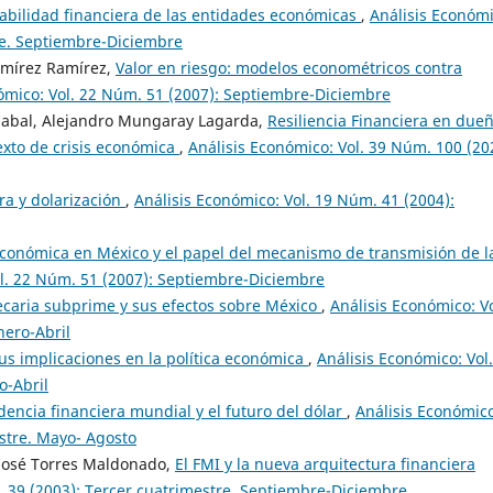
tabilidad financiera de las entidades económicas
,
Análisis Económi
re. Septiembre-Diciembre
amírez Ramírez,
Valor en riesgo: modelos econométricos contra
ómico: Vol. 22 Núm. 51 (2007): Septiembre-Diciembre
zabal, Alejandro Mungaray Lagarda,
Resiliencia Financiera en due
xto de crisis económica
,
Análisis Económico: Vol. 39 Núm. 100 (20
era y dolarización
,
Análisis Económico: Vol. 19 Núm. 41 (2004):
conómica en México y el papel del mecanismo de transmisión de l
ol. 22 Núm. 51 (2007): Septiembre-Diciembre
tecaria subprime y sus efectos sobre México
,
Análisis Económico: Vo
nero-Abril
sus implicaciones en la política económica
,
Análisis Económico: Vol.
o-Abril
encia financiera mundial y el futuro del dólar
,
Análisis Económic
stre. Mayo- Agosto
José Torres Maldonado,
El FMI y la nueva arquitectura financiera
. 39 (2003): Tercer cuatrimestre. Septiembre-Diciembre