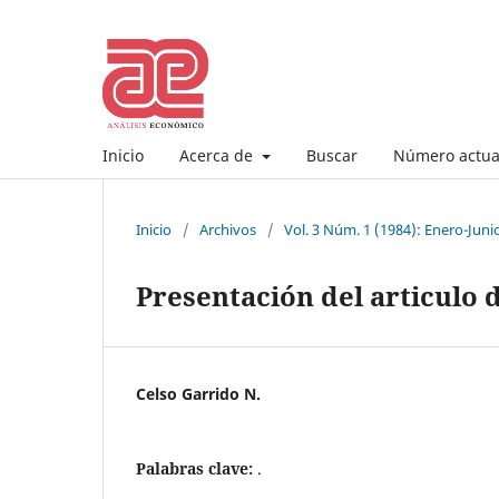
Inicio
Acerca de
Buscar
Número actua
Inicio
/
Archivos
/
Vol. 3 Núm. 1 (1984): Enero-Juni
Presentación del articulo 
Celso Garrido N.
Palabras clave:
.