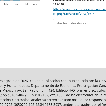
115-118.
https://analisiseconomico.azc.uam.
ex.php/rae/article/view/1615
Más formatos de cita
agosto de 2026, es una publicación continua editada por la Univ
iales y Humanidades, Departamento de Economía. Prolongación Can
e México y Av. San Pablo núm. 420, Edificio H-O, primer piso, cubícu
: 55 5318 9484 y 55 5318 9132, ext. 106. Página electrónica de la re
ección electrónica: analeco@correo.azc.uam.mx. Editor responsabl
2002-070213050700-102, ISSN 0185-3937, ambos otorgados por el Ins