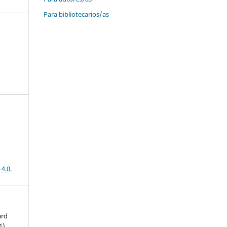
Para bibliotecarios/as
 4.0
.
ard
1),