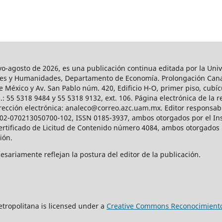
agosto de 2026, es una publicación continua editada por la Univ
iales y Humanidades, Departamento de Economía. Prolongación Can
e México y Av. San Pablo núm. 420, Edificio H-O, primer piso, cubícu
: 55 5318 9484 y 55 5318 9132, ext. 106. Página electrónica de la re
ección electrónica: analeco@correo.azc.uam.mx. Editor responsabl
2002-070213050700-102, ISSN 0185-3937, ambos otorgados por el Ins
Certificado de Licitud de Contenido número 4084, ambos otorgados 
ción.
sariamente reflejan la postura del editor de la publicación.
tropolitana is licensed under a
Creative Commons Reconocimiento