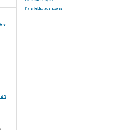
Para bibliotecarios/as
mbre
 4.0
.
is