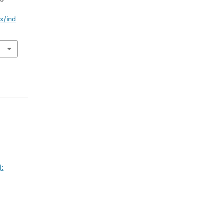
mx/ind
):