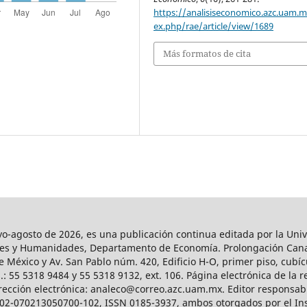
https://analisiseconomico.azc.uam.
ex.php/rae/article/view/1689
Más formatos de cita
agosto de 2026, es una publicación continua editada por la Univ
iales y Humanidades, Departamento de Economía. Prolongación Can
e México y Av. San Pablo núm. 420, Edificio H-O, primer piso, cubícu
: 55 5318 9484 y 55 5318 9132, ext. 106. Página electrónica de la re
ección electrónica: analeco@correo.azc.uam.mx. Editor responsabl
2002-070213050700-102, ISSN 0185-3937, ambos otorgados por el Ins