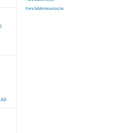
Para bibliotecarios/as
o
 4.0
.