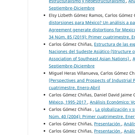
estructuralismo y neoestructuralismo
,
Aná
Septiembre-Diciembre
Elsy Lizbeth Gómez Ramos, Carlos Gómez 
distorsiones para México? Un análisis a p
Agreement generate distortions for Mexic
34 Núm. 85 (2019): Primer cuatrimestre. E
Carlos Gómez Chiñas,
Estructura de las ex
Naciones del Sudeste Asiático (Structure o
Association of Southeast Asian Nations)
,
A
Septiembre-Diciembre
Miguel Heras Villanueva, Carlos Gómez Ch
(Perspectives and Prospects of Industrial 
cuatrimestre. Enero-Abril
Carlos Gómez Chiñas, Daniel David Jaime
México, 1995-2017
,
Análisis Económico: Vo
Carlos Gómez Chiñas ,
La globalización y 
Núm. 40 (2004): Primer cuatrimestre. Ener
Carlos Gómez Chiñas,
Presentación
,
Análi
Carlos Gómez Chiñas,
Presentación
,
Análi