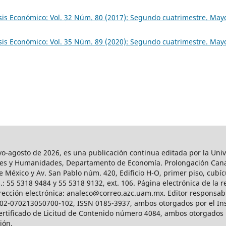
sis Económico: Vol. 32 Núm. 80 (2017): Segundo cuatrimestre. May
sis Económico: Vol. 35 Núm. 89 (2020): Segundo cuatrimestre. May
agosto de 2026, es una publicación continua editada por la Univ
iales y Humanidades, Departamento de Economía. Prolongación Can
e México y Av. San Pablo núm. 420, Edificio H-O, primer piso, cubícu
: 55 5318 9484 y 55 5318 9132, ext. 106. Página electrónica de la re
ección electrónica: analeco@correo.azc.uam.mx. Editor responsabl
2002-070213050700-102, ISSN 0185-3937, ambos otorgados por el Ins
Certificado de Licitud de Contenido número 4084, ambos otorgados 
ción.