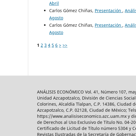
Abril
Carlos Gómez Chiñas,
Presentación
,
Análi
Agosto
Carlos Gómez Chiñas,
Presentación
,
Análi
Agosto
1
2
3
4
5
6
>
>>
ANÁLISIS ECONÓMICO Vol. 41, Número 107, mayo-
Unidad Azcapotzalco, División de Ciencias Soc
Colorines, Alcaldía Tlalpan, C.P. 14386, Ciudad d
Azcapotzalco, C.P. 02128, Ciudad de México; Tels.
https://www.analisiseconomico.azc.uam.mx y dir
de Derechos al Uso Exclusivo de Título No. 04-
Certificado de Licitud de Título número 5304 y 
Revistas Ilustradas de la Secretaría de Goberna