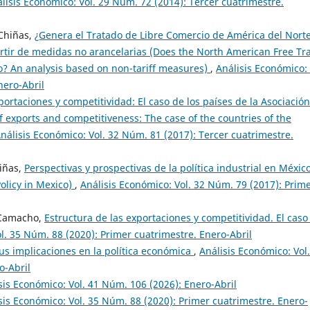
lisis Económico: Vol. 29 Núm. 72 (2014): Tercer cuatrimestre.
Chiñas,
¿Genera el Tratado de Libre Comercio de América del Nort
artir de medidas no arancelarias (Does the North American Free Tr
o? An analysis based on non-tariff measures)
,
Análisis Económico: 
nero-Abril
portaciones y competitividad: El caso de los países de la Asociació
f exports and competitiveness: The case of the countries of the
nálisis Económico: Vol. 32 Núm. 81 (2017): Tercer cuatrimestre.
iñas,
Perspectivas y prospectivas de la política industrial en Méxic
Policy in Mexico)
,
Análisis Económico: Vol. 32 Núm. 79 (2017): Prim
 Camacho,
Estructura de las exportaciones y competitividad. El caso
l. 35 Núm. 88 (2020): Primer cuatrimestre. Enero-Abril
sus implicaciones en la política económica
,
Análisis Económico: Vol.
o-Abril
sis Económico: Vol. 41 Núm. 106 (2026): Enero-Abril
sis Económico: Vol. 35 Núm. 88 (2020): Primer cuatrimestre. Enero-