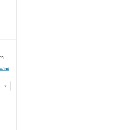
ico
,
mx/ind