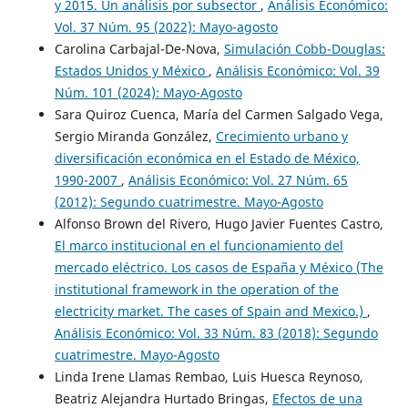
y 2015. Un análisis por subsector
,
Análisis Económico:
Vol. 37 Núm. 95 (2022): Mayo-agosto
Carolina Carbajal-De-Nova,
Simulación Cobb-Douglas:
Estados Unidos y México
,
Análisis Económico: Vol. 39
Núm. 101 (2024): Mayo-Agosto
Sara Quiroz Cuenca, María del Carmen Salgado Vega,
Sergio Miranda González,
Crecimiento urbano y
diversificación económica en el Estado de México,
1990-2007
,
Análisis Económico: Vol. 27 Núm. 65
(2012): Segundo cuatrimestre. Mayo-Agosto
Alfonso Brown del Rivero, Hugo Javier Fuentes Castro,
El marco institucional en el funcionamiento del
mercado eléctrico. Los casos de España y México (The
institutional framework in the operation of the
electricity market. The cases of Spain and Mexico.)
,
Análisis Económico: Vol. 33 Núm. 83 (2018): Segundo
cuatrimestre. Mayo-Agosto
Linda Irene Llamas Rembao, Luis Huesca Reynoso,
Beatriz Alejandra Hurtado Bringas,
Efectos de una