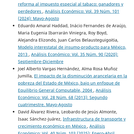
reforma al impuesto especial al tabaco: ganadores y
perdedores
,
Análisis Económico: Vol. 39 Núm. 101
(2024): Mayo-Agosto
Eduardo Amaral Haddad, Inácio Fernandes de Araújo,
Maria Eugenia Ibarrarán Viniegra, Roy Boyd,
Alejandra Elizondo, Juan Carlos Belausteguigoitia,
Modelo interestatal de insumo-producto para México,
2013
,
Análisis Económico: Vol. 35 Núm. 90 (2020):
Septiembre-Diciembre
Joel Alberto Vargas Hernández, Alma Rosa Muñoz
Jumilla,
El impacto de la disminución arancelaria en la
pobreza del Estado de México, bajo un enfoque de
Equilibrio General Computable, 2004
,
Análisis
Económico: Vol. 28 Núm. 68 (2013): Segundo
cuatrimestre. Mayo-Agosto
David Álvarez Rivera, Leobardo de Jesús Almonte,
Isaac Sánchez-Juárez,
Infraestructura de transporte y
crecimiento económico en México
,
Análisis
Económico: Vol. 40 Núm. 103 (2025): Enero-Abril