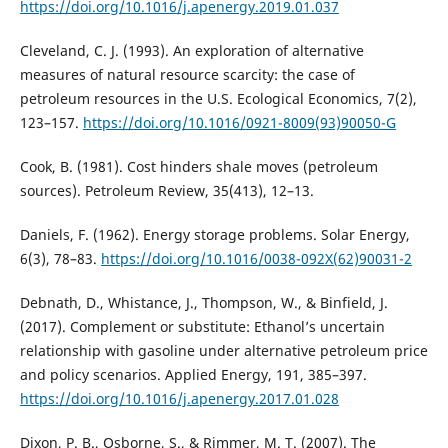
https://doi.org/10.1016/j.apenergy.2019.01.037
Cleveland, C. J. (1993). An exploration of alternative
measures of natural resource scarcity: the case of
petroleum resources in the U.S. Ecological Economics, 7(2),
123–157.
https://doi.org/10.1016/0921-8009(93)90050-G
Cook, B. (1981). Cost hinders shale moves (petroleum
sources). Petroleum Review, 35(413), 12–13.
Daniels, F. (1962). Energy storage problems. Solar Energy,
6(3), 78–83.
https://doi.org/10.1016/0038-092X(62)90031-2
Debnath, D., Whistance, J., Thompson, W., & Binfield, J.
(2017). Complement or substitute: Ethanol’s uncertain
relationship with gasoline under alternative petroleum price
and policy scenarios. Applied Energy, 191, 385–397.
https://doi.org/10.1016/j.apenergy.2017.01.028
Dixon, P. B., Osborne, S., & Rimmer, M. T. (2007). The