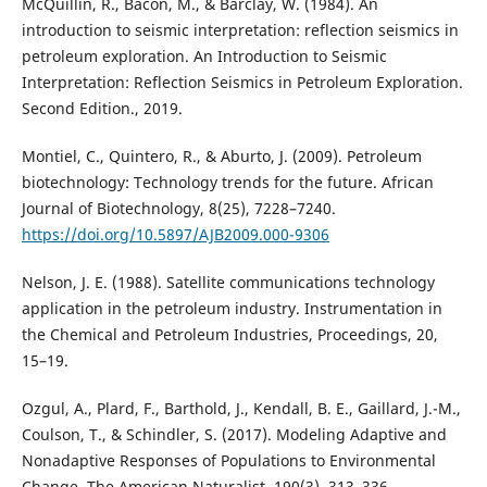
McQuillin, R., Bacon, M., & Barclay, W. (1984). An
introduction to seismic interpretation: reflection seismics in
petroleum exploration. An Introduction to Seismic
Interpretation: Reflection Seismics in Petroleum Exploration.
Second Edition., 2019.
Montiel, C., Quintero, R., & Aburto, J. (2009). Petroleum
biotechnology: Technology trends for the future. African
Journal of Biotechnology, 8(25), 7228–7240.
https://doi.org/10.5897/AJB2009.000-9306
Nelson, J. E. (1988). Satellite communications technology
application in the petroleum industry. Instrumentation in
the Chemical and Petroleum Industries, Proceedings, 20,
15–19.
Ozgul, A., Plard, F., Barthold, J., Kendall, B. E., Gaillard, J.-M.,
Coulson, T., & Schindler, S. (2017). Modeling Adaptive and
Nonadaptive Responses of Populations to Environmental
Change. The American Naturalist, 190(3), 313–336.