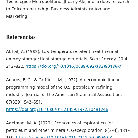
Tecnológico Metropolitano. Jhoany Alejandro does research
in Entrepreneurship. Business Administration and
Marketing.
Referencias
Abhat, A. (1983). Low temperature latent heat thermal
energy storage: Heat storage materials. Solar Energy, 30(4),
313–332.
https://doi.org/10.1016/0038-092X(83)90186-X
Adams, F. G., & Griffin, J. M. (1972). An economic-linear
programming model of the U.S. petroleum refining
industry. Journal of the American Statistical Association,
67(339), 542–551.
https://doi.org/10.1080/01621459.1972.10481246
Adelman, M. A. (1970). Economics of exploration for
petroleum and other minerals. Geoexploration, 8(3–4), 131–
150.
https://doi.org/10.1016/0016-7142(70)90030-X