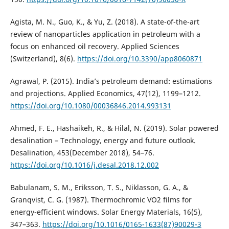
Agista, M. N., Guo, K., & Yu, Z. (2018). A state-of-the-art
review of nanoparticles application in petroleum with a
focus on enhanced oil recovery. Applied Sciences
(Switzerland), 8(6).
https://doi.org/10.3390/app8060871
Agrawal, P. (2015). India’s petroleum demand: estimations
and projections. Applied Economics, 47(12), 1199–1212.
https://doi.org/10.1080/00036846.2014.993131
Ahmed, F. E., Hashaikeh, R., & Hilal, N. (2019). Solar powered
desalination – Technology, energy and future outlook.
Desalination, 453(December 2018), 54–76.
https://doi.org/10.1016/j.desal.2018.12.002
Babulanam, S. M., Eriksson, T. S., Niklasson, G. A., &
Granqvist, C. G. (1987). Thermochromic VO2 films for
energy-efficient windows. Solar Energy Materials, 16(5),
347–363.
https://doi.org/10.1016/0165-1633(87)90029-3