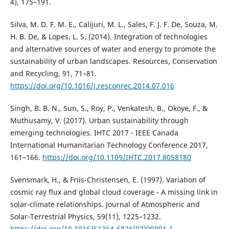
4), 175–191.
Silva, M. D. F. M. E., Calijuri, M. L., Sales, F. J. F. De, Souza, M.
H. B. De, & Lopes, L. S. (2014). Integration of technologies
and alternative sources of water and energy to promote the
sustainability of urban landscapes. Resources, Conservation
and Recycling, 91, 71–81.
https://doi.org/10.1016/j.resconrec.2014.07.016
Singh, B. B. N., Sun, S., Roy, P., Venkatesh, B., Okoye, F., &
Muthusamy, V. (2017). Urban sustainability through
emerging technologies. IHTC 2017 - IEEE Canada
International Humanitarian Technology Conference 2017,
161–166.
https://doi.org/10.1109/IHTC.2017.8058180
Svensmark, H., & Friis-Christensen, E. (1997). Variation of
cosmic ray flux and global cloud coverage - A missing link in
solar-climate relationships. Journal of Atmospheric and
Solar-Terrestrial Physics, 59(11), 1225–1232.
https://doi.org/10.1016/S1364-6826(97)00001-1