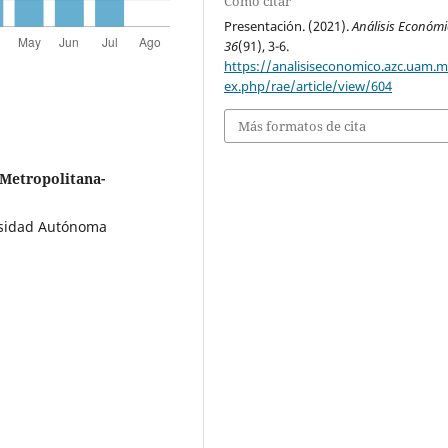
Cómo citar
Presentación. (2021).
Análisis Económ
36
(91), 3-6.
https://analisiseconomico.azc.uam.
ex.php/rae/article/view/604
Más formatos de cita
Metropolitana-
rsidad Autónoma