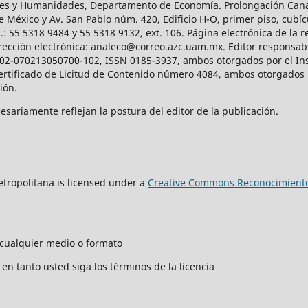
iales y Humanidades, Departamento de Economía. Prolongación Can
e México y Av. San Pablo núm. 420, Edificio H-O, primer piso, cubícu
: 55 5318 9484 y 55 5318 9132, ext. 106. Página electrónica de la re
ección electrónica: analeco@correo.azc.uam.mx. Editor responsabl
2002-070213050700-102, ISSN 0185-3937, ambos otorgados por el Ins
Certificado de Licitud de Contenido número 4084, ambos otorgados 
ción.
sariamente reflejan la postura del editor de la publicación.
tropolitana is licensed under a
Creative Commons Reconocimiento
n cualquier medio o formato
en tanto usted siga los términos de la licencia