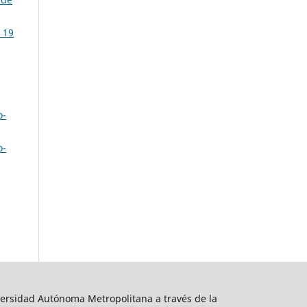
 19
o-
o-
ersidad Autónoma Metropolitana a través de la