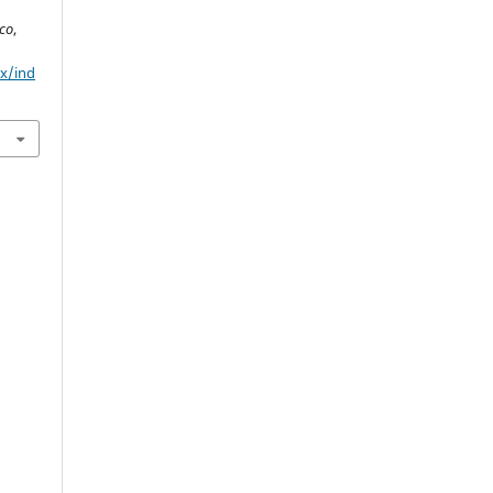
ico
,
mx/ind