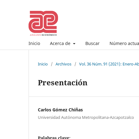
Inicio
Acerca de
Buscar
Número actua
Inicio
/
Archivos
/
Vol. 36 Núm. 91 (2021): Enero-Ab
Presentación
Carlos Gómez Chiñas
Universidad Autónoma Metropolitana-Azcapotzalco
Palabras clave:
.