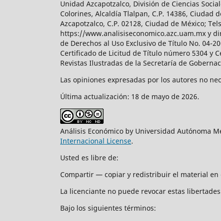
Unidad Azcapotzalco, División de Ciencias Soc
Colorines, Alcaldía Tlalpan, C.P. 14386, Ciudad d
Azcapotzalco, C.P. 02128, Ciudad de México; Tels.
https://www.analisiseconomico.azc.uam.mx y dir
de Derechos al Uso Exclusivo de Título No. 04-
Certificado de Licitud de Título número 5304 y 
Revistas Ilustradas de la Secretaría de Goberna
Las opiniones expresadas por los autores no nece
Última actualización: 18 de mayo de 2026.
Análisis Económico by Universidad Autónoma Me
Internacional License
.
Usted es libre de:
Compartir — copiar y redistribuir el material e
La licenciante no puede revocar estas libertades 
Bajo los siguientes términos: