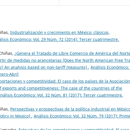
iñas,
Industrialización y crecimiento en México: clásicos,
lisis Económico: Vol. 29 Núm. 72 (2014): Tercer cuatrimestre.
Chiñas,
¿Genera el Tratado de Libre Comercio de América del Nort
artir de medidas no arancelarias (Does the North American Free Tr
o? An analysis based on non-tariff measures)
,
Análisis Económico: 
nero-Abril
portaciones y competitividad: El caso de los países de la Asociació
f exports and competitiveness: The case of the countries of the
nálisis Económico: Vol. 32 Núm. 81 (2017): Tercer cuatrimestre.
iñas,
Perspectivas y prospectivas de la política industrial en Méxic
Policy in Mexico)
,
Análisis Económico: Vol. 32 Núm. 79 (2017): Prim
 Camacho,
Estructura de las exportaciones y competitividad. El caso