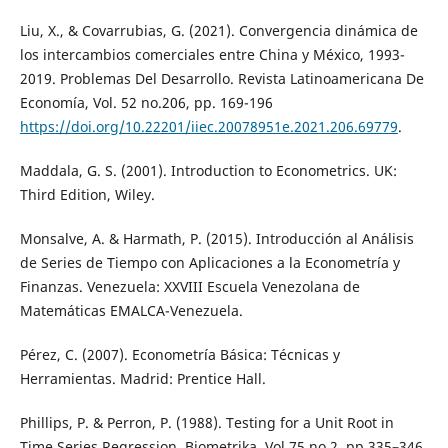
Liu, X., & Covarrubias, G. (2021). Convergencia dinámica de
los intercambios comerciales entre China y México, 1993-
2019. Problemas Del Desarrollo. Revista Latinoamericana De
Economía, Vol. 52 no.206, pp. 169-196
https://doi.org/10.22201/iiec.20078951e.2021.206.69779
.
Maddala, G. S. (2001). Introduction to Econometrics. UK:
Third Edition, Wiley.
Monsalve, A. & Harmath, P. (2015). Introducción al Análisis
de Series de Tiempo con Aplicaciones a la Econometría y
Finanzas. Venezuela: XXVIII Escuela Venezolana de
Matemáticas EMALCA-Venezuela.
Pérez, C. (2007). Econometría Básica: Técnicas y
Herramientas. Madrid: Prentice Hall.
Phillips, P. & Perron, P. (1988). Testing for a Unit Root in
Time Series Regression. Biometrika, Vol.75 no.2, pp.335–346.