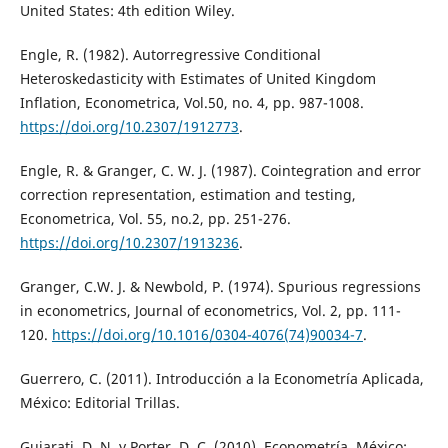
United States: 4th edition Wiley.
Engle, R. (1982). Autorregressive Conditional
Heteroskedasticity with Estimates of United Kingdom
Inflation, Econometrica, Vol.50, no. 4, pp. 987-1008.
https://doi.org/10.2307/1912773
.
Engle, R. & Granger, C. W. J. (1987). Cointegration and error
correction representation, estimation and testing,
Econometrica, Vol. 55, no.2, pp. 251-276.
https://doi.org/10.2307/1913236
.
Granger, C.W. J. & Newbold, P. (1974). Spurious regressions
in econometrics, Journal of econometrics, Vol. 2, pp. 111-
120.
https://doi.org/10.1016/0304-4076(74)90034-7
.
Guerrero, C. (2011). Introducción a la Econometría Aplicada,
México: Editorial Trillas.
Gujarati, D. N. y Porter, D. C. (2010). Econometría, México: