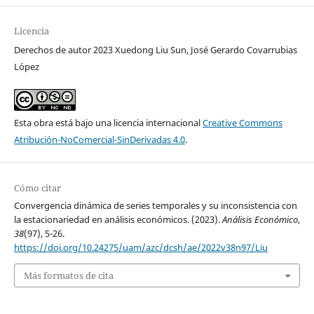
Licencia
Derechos de autor 2023 Xuedong Liu Sun, José Gerardo Covarrubias
López
Esta obra está bajo una licencia internacional
Creative Commons
Atribución-NoComercial-SinDerivadas 4.0
.
Cómo citar
Convergencia dinámica de series temporales y su inconsistencia con
la estacionariedad en análisis económicos. (2023).
Análisis Económico
,
38
(97), 5-26.
https://doi.org/10.24275/uam/azc/dcsh/ae/2022v38n97/Liu
Más formatos de cita