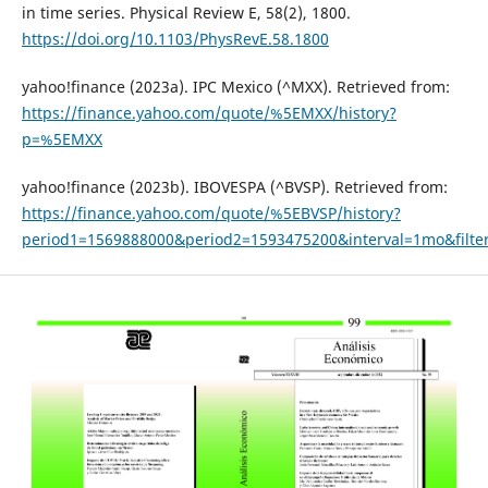
in time series. Physical Review E, 58(2), 1800.
https://doi.org/10.1103/PhysRevE.58.1800
yahoo!finance (2023a). IPC Mexico (^MXX). Retrieved from:
https://finance.yahoo.com/quote/%5EMXX/history?
p=%5EMXX
yahoo!finance (2023b). IBOVESPA (^BVSP). Retrieved from:
https://finance.yahoo.com/quote/%5EBVSP/history?
period1=1569888000&period2=1593475200&interval=1mo&filte