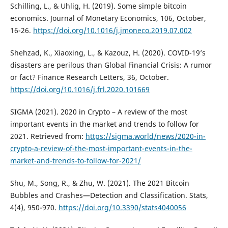
Schilling, L., & Uhlig, H. (2019). Some simple bitcoin
economics. Journal of Monetary Economics, 106, October,
16-26.
https://doi.org/10.1016/j.jmoneco.2019.07.002
Shehzad, K., Xiaoxing, L., & Kazouz, H. (2020). COVID-19’s
disasters are perilous than Global Financial Crisis: A rumor
or fact? Finance Research Letters, 36, October.
https://doi.org/10.1016/j.frl.2020.101669
SIGMA (2021). 2020 in Crypto – A review of the most
important events in the market and trends to follow for
2021. Retrieved from:
https://sigma.world/news/2020-in-
crypto-a-review-of-the-most-important-events-in-the-
market-and-trends-to-follow-for-2021/
Shu, M., Song, R., & Zhu, W. (2021). The 2021 Bitcoin
Bubbles and Crashes—Detection and Classification. Stats,
4(4), 950-970.
https://doi.org/10.3390/stats4040056