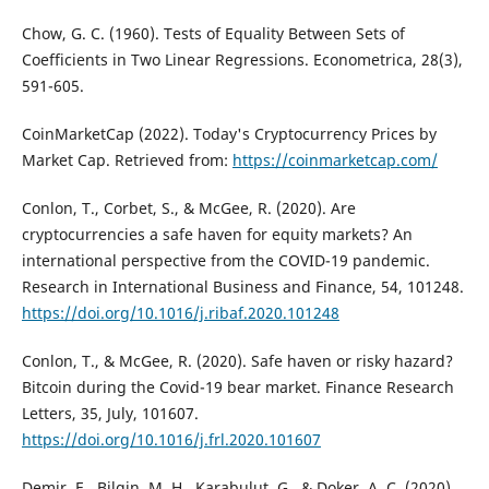
Chow, G. C. (1960). Tests of Equality Between Sets of
Coefficients in Two Linear Regressions. Econometrica, 28(3),
591-605.
CoinMarketCap (2022). Today's Cryptocurrency Prices by
Market Cap. Retrieved from:
https://coinmarketcap.com/
Conlon, T., Corbet, S., & McGee, R. (2020). Are
cryptocurrencies a safe haven for equity markets? An
international perspective from the COVID-19 pandemic.
Research in International Business and Finance, 54, 101248.
https://doi.org/10.1016/j.ribaf.2020.101248
Conlon, T., & McGee, R. (2020). Safe haven or risky hazard?
Bitcoin during the Covid-19 bear market. Finance Research
Letters, 35, July, 101607.
https://doi.org/10.1016/j.frl.2020.101607
Demir, E., Bilgin, M. H., Karabulut, G., & Doker, A. C. (2020).