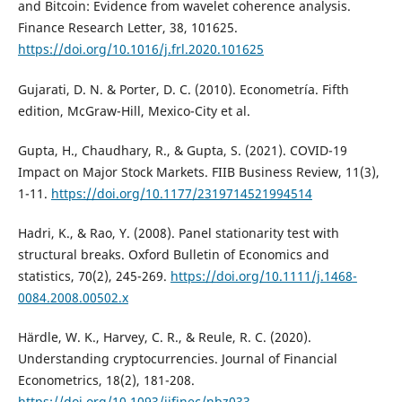
and Bitcoin: Evidence from wavelet coherence analysis.
Finance Research Letter, 38, 101625.
https://doi.org/10.1016/j.frl.2020.101625
Gujarati, D. N. & Porter, D. C. (2010). Econometría. Fifth
edition, McGraw-Hill, Mexico-City et al.
Gupta, H., Chaudhary, R., & Gupta, S. (2021). COVID-19
Impact on Major Stock Markets. FIIB Business Review, 11(3),
1-11.
https://doi.org/10.1177/2319714521994514
Hadri, K., & Rao, Y. (2008). Panel stationarity test with
structural breaks. Oxford Bulletin of Economics and
statistics, 70(2), 245-269.
https://doi.org/10.1111/j.1468-
0084.2008.00502.x
Härdle, W. K., Harvey, C. R., & Reule, R. C. (2020).
Understanding cryptocurrencies. Journal of Financial
Econometrics, 18(2), 181-208.
https://doi.org/10.1093/jjfinec/nbz033