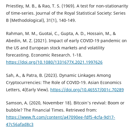
Priestley, M. B., & Rao, T. S. (1969). A test for non‐stationarity
of time‐series. Journal of the Royal Statistical Society: Series
B (Methodological), 31(1), 140-149.
Rahman, M. M., Guotai, C., Gupta, A. D., Hossain, M., &
Abedin, M. Z. (2021). Impact of early COVID-19 pandemic on
the US and European stock markets and volatility
forecasting. Economic Research. 1-18.
https://doi.org/10.1080/1331677X.2021.1997626
Sah, A., & Patra, B. (2023). Dynamic Linkages Among
Cryptocurrencies: The Role of COVID-19. Asian Economics
Letters, 4(Early View).
https://doi.org/10.46557/001c.70289
Samson, A. (2020, November 18). Bitcoin's revival: Boom or
bubble? The Financial Times. Retrieved from:
https://www.ft.com/content/a47090ee-fdf5-4cfa-9d17-
47c56afad8c3