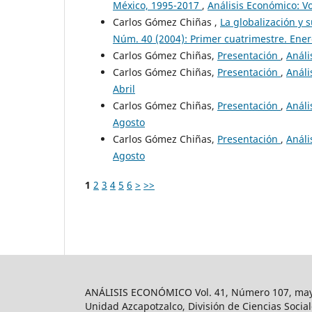
México, 1995-2017
,
Análisis Económico: Vo
Carlos Gómez Chiñas ,
La globalización y 
Núm. 40 (2004): Primer cuatrimestre. Ener
Carlos Gómez Chiñas,
Presentación
,
Análi
Carlos Gómez Chiñas,
Presentación
,
Análi
Abril
Carlos Gómez Chiñas,
Presentación
,
Análi
Agosto
Carlos Gómez Chiñas,
Presentación
,
Análi
Agosto
1
2
3
4
5
6
>
>>
ANÁLISIS ECONÓMICO Vol. 41, Número 107, mayo-
Unidad Azcapotzalco, División de Ciencias Soc