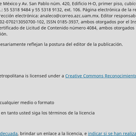
e México y Av. San Pablo núm. 420, Edificio H-O, primer piso, cubícu
: 55 5318 9484 y 55 5318 9132, ext. 106. Página electrónica de la re
ección electrónica: analeco@correo.azc.uam.mx. Editor responsabl
2002-070213050700-102, ISSN 0185-3937, ambos otorgados por el Ins
Certificado de Licitud de Contenido número 4084, ambos otorgados 
ción.
sariamente reflejan la postura del editor de la publicación.
tropolitana is licensed under a
Creative Commons Reconocimiento
n cualquier medio o formato
en tanto usted siga los términos de la licencia
adecuada
, brindar un enlace a la licencia, e
indicar si se han reali