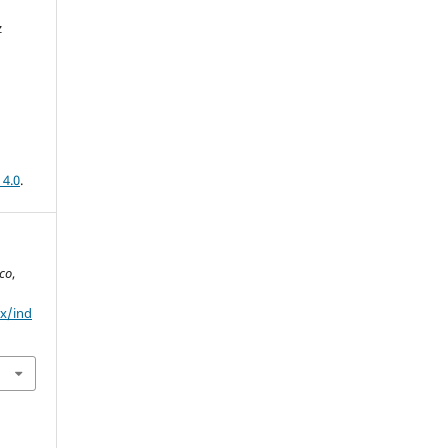
z
 4.0
.
ico
,
mx/ind