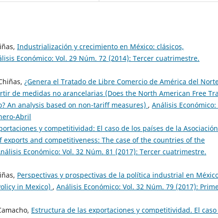
iñas,
Industrialización y crecimiento en México: clásicos,
lisis Económico: Vol. 29 Núm. 72 (2014): Tercer cuatrimestre.
Chiñas,
¿Genera el Tratado de Libre Comercio de América del Nort
artir de medidas no arancelarias (Does the North American Free Tr
o? An analysis based on non-tariff measures)
,
Análisis Económico: 
nero-Abril
portaciones y competitividad: El caso de los países de la Asociació
f exports and competitiveness: The case of the countries of the
nálisis Económico: Vol. 32 Núm. 81 (2017): Tercer cuatrimestre.
iñas,
Perspectivas y prospectivas de la política industrial en Méxic
Policy in Mexico)
,
Análisis Económico: Vol. 32 Núm. 79 (2017): Prim
 Camacho,
Estructura de las exportaciones y competitividad. El caso