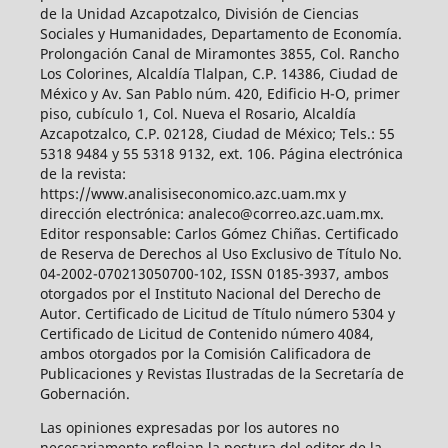
de la Unidad Azcapotzalco, División de Ciencias
Sociales y Humanidades, Departamento de Economía.
Prolongación Canal de Miramontes 3855, Col. Rancho
Los Colorines, Alcaldía Tlalpan, C.P. 14386, Ciudad de
México y Av. San Pablo núm. 420, Edificio H-O, primer
piso, cubículo 1, Col. Nueva el Rosario, Alcaldía
Azcapotzalco, C.P. 02128, Ciudad de México; Tels.: 55
5318 9484 y 55 5318 9132, ext. 106. Página electrónica
de la revista:
https://www.analisiseconomico.azc.uam.mx y
dirección electrónica: analeco@correo.azc.uam.mx.
Editor responsable: Carlos Gómez Chiñas. Certificado
de Reserva de Derechos al Uso Exclusivo de Título No.
04-2002-070213050700-102, ISSN 0185-3937, ambos
otorgados por el Instituto Nacional del Derecho de
Autor. Certificado de Licitud de Título número 5304 y
Certificado de Licitud de Contenido número 4084,
ambos otorgados por la Comisión Calificadora de
Publicaciones y Revistas Ilustradas de la Secretaría de
Gobernación.
Las opiniones expresadas por los autores no
necesariamente reflejan la postura del editor de la