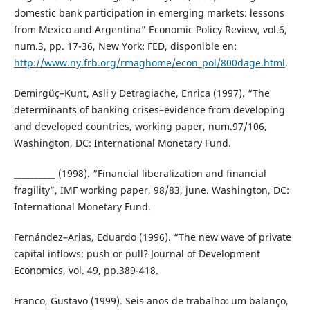
domestic bank participation in emerging markets: lessons
from Mexico and Argentina” Economic Policy Review, vol.6,
num.3, pp. 17-36, New York: FED, disponible en:
http://www.ny.frb.org/rmaghome/econ_pol/800dage.html
.
Demirgüç–Kunt, Asli y Detragiache, Enrica (1997). “The
determinants of banking crises–evidence from developing
and developed countries, working paper, num.97/106,
Washington, DC: International Monetary Fund.
__________ (1998). “Financial liberalization and financial
fragility”, IMF working paper, 98/83, june. Washington, DC:
International Monetary Fund.
Fernández–Arias, Eduardo (1996). “The new wave of private
capital inflows: push or pull? Journal of Development
Economics, vol. 49, pp.389-418.
Franco, Gustavo (1999). Seis anos de trabalho: um balanço,