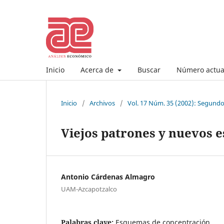
Inicio
Acerca de
Buscar
Número actua
Inicio
/
Archivos
/
Vol. 17 Núm. 35 (2002): Segund
Viejos patrones y nuevos 
Antonio Cárdenas Almagro
UAM-Azcapotzalco
Palabras clave:
Esquemas de concentración