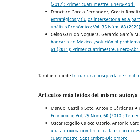
(2017): Primer cuatrimestre. Enero-Abril
Francisco García Fernández, Grecia Roxett
estratégicos y flujos intersectoriales a p
Análisis Económico: Vol. 35 Núm. 88 (2020)
Celso Garrido Noguera, Gerardo García M
bancaria en México: ¿solución al problema
61 (2011): Primer cuatrimestre. Enero-Abri
También puede
Iniciar una búsqueda de simili
Artículos más leídos del mismo autor/a
Manuel Castillo Soto, Antonio Cárdenas A
Económico: Vol. 25 Núm. 60 (2010): Terce
Oscar Rogelio Caloca Osorio, Antonio Cár
una aproximación teórica a la economía e
cuatrimestre. Septiembre-Diciembre