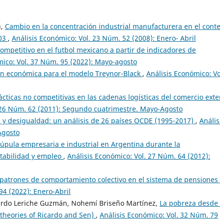
n,
Cambio en la concentración industrial manufacturera en el cont
003
,
Análisis Económico: Vol. 23 Núm. 52 (2008): Enero- Abril
competitivo en el futbol mexicano a partir de indicadores de
mico: Vol. 37 Núm. 95 (2022): Mayo-agosto
ón económica para el modelo Treynor-Black
,
Análisis Económico: Vo
cticas no competitivas en las cadenas logísticas del comercio exter
. 26 Núm. 62 (2011): Segundo cuatrimestre. Mayo-Agosto
a y desigualdad: un análisis de 26 países OCDE (1995-2017)
,
Anális
Agosto
cúpula empresaria e industrial en Argentina durante la
ntabilidad y empleo
,
Análisis Económico: Vol. 27 Núm. 64 (2012):
 patrones de comportamiento colectivo en el sistema de pensiones
94 (2022): Enero-Abril
uardo Leriche Guzmán, Nohemí Briseño Martínez,
La pobreza desde 
 theories of Ricardo and Sen)
,
Análisis Económico: Vol. 32 Núm. 79