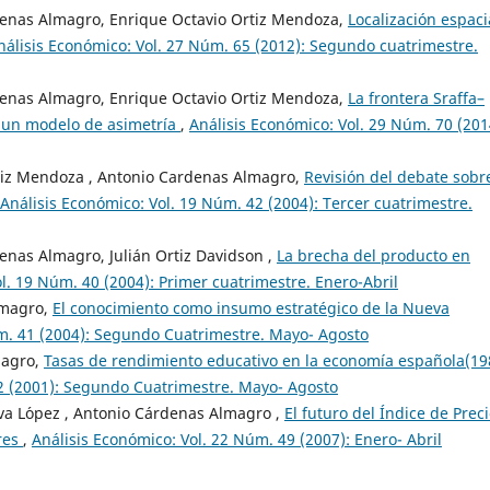
denas Almagro, Enrique Octavio Ortiz Mendoza,
Localización espaci
nálisis Económico: Vol. 27 Núm. 65 (2012): Segundo cuatrimestre.
denas Almagro, Enrique Octavio Ortiz Mendoza,
La frontera Sraffa–
, un modelo de asimetría
,
Análisis Económico: Vol. 29 Núm. 70 (201
rtiz Mendoza , Antonio Cardenas Almagro,
Revisión del debate sobre
Análisis Económico: Vol. 19 Núm. 42 (2004): Tercer cuatrimestre.
enas Almagro, Julián Ortiz Davidson ,
La brecha del producto en
l. 19 Núm. 40 (2004): Primer cuatrimestre. Enero-Abril
lmagro,
El conocimiento como insumo estratégico de la Nueva
úm. 41 (2004): Segundo Cuatrimestre. Mayo- Agosto
magro,
Tasas de rendimiento educativo en la economía española(19
32 (2001): Segundo Cuatrimestre. Mayo- Agosto
yva L´opez , Antonio Cárdenas Almagro ,
El futuro del Índice de Preci
ores
,
Análisis Económico: Vol. 22 Núm. 49 (2007): Enero- Abril