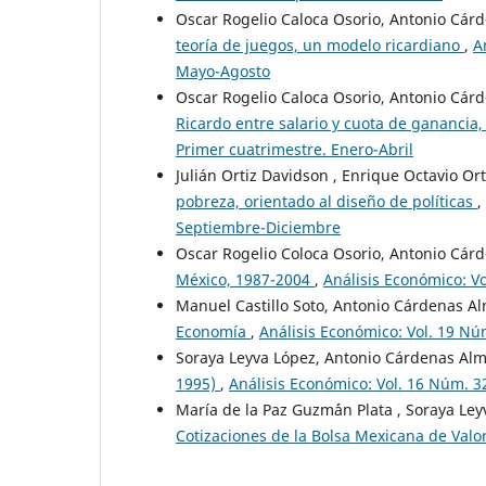
Oscar Rogelio Caloca Osorio, Antonio Cár
teoría de juegos, un modelo ricardiano
,
A
Mayo-Agosto
Oscar Rogelio Caloca Osorio, Antonio Cár
Ricardo entre salario y cuota de ganancia
Primer cuatrimestre. Enero-Abril
Julián Ortiz Davidson , Enrique Octavio O
pobreza, orientado al diseño de políticas
,
Septiembre-Diciembre
Oscar Rogelio Coloca Osorio, Antonio Cárd
México, 1987-2004
,
Análisis Económico: Vo
Manuel Castillo Soto, Antonio Cárdenas A
Economía
,
Análisis Económico: Vol. 19 N
Soraya Leyva López, Antonio Cárdenas Al
1995)
,
Análisis Económico: Vol. 16 Núm. 
María de la Paz Guzm´´an Plata , Soraya Le
Cotizaciones de la Bolsa Mexicana de Val