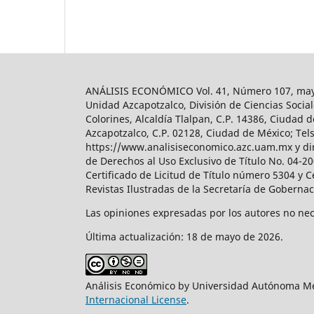
ANÁLISIS ECONÓMICO Vol. 41, Número 107, mayo-
Unidad Azcapotzalco, División de Ciencias Soc
Colorines, Alcaldía Tlalpan, C.P. 14386, Ciudad d
Azcapotzalco, C.P. 02128, Ciudad de México; Tels.
https://www.analisiseconomico.azc.uam.mx y dir
de Derechos al Uso Exclusivo de Título No. 04-
Certificado de Licitud de Título número 5304 y 
Revistas Ilustradas de la Secretaría de Goberna
Las opiniones expresadas por los autores no nece
Última actualización: 18 de mayo de 2026.
Análisis Económico by Universidad Autónoma Me
Internacional License
.