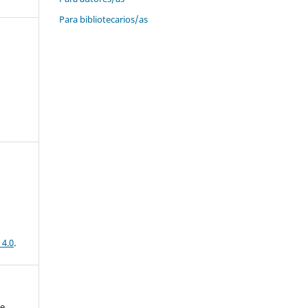
Para bibliotecarios/as
 4.0
.
de