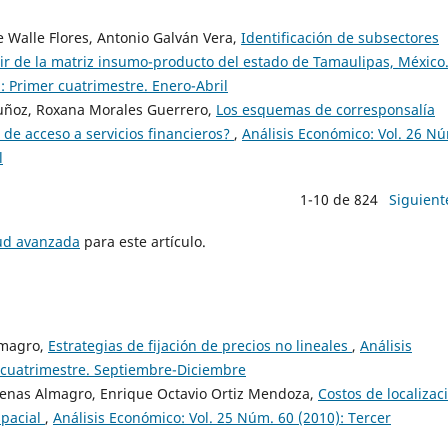
e Walle Flores, Antonio Galván Vera,
Identificación de subsectores
artir de la matriz insumo-producto del estado de Tamaulipas, México
: Primer cuatrimestre. Enero-Abril
uñoz, Roxana Morales Guerrero,
Los esquemas de corresponsalía
 de acceso a servicios financieros?
,
Análisis Económico: Vol. 26 N
l
1-10 de 824
Siguient
tud avanzada
para este artículo.
lmagro,
Estrategias de fijación de precios no lineales
,
Análisis
r cuatrimestre. Septiembre-Diciembre
denas Almagro, Enrique Octavio Ortiz Mendoza,
Costos de localizac
spacial
,
Análisis Económico: Vol. 25 Núm. 60 (2010): Tercer