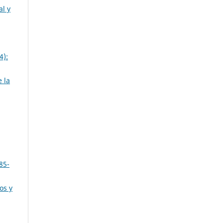
al y
4):
 la
85-
os y