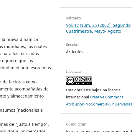
Número
Vol. 17 Núm. 35 (2002): Segundo
Cuatrimestre. Mayo- Agosto
e la nueva dinámica
Sección
s mundiales, los cuales
Artículos
o para los mercados
 requiere que las
ividad mediante esquemas
Licencia
n de factores como
riamente acompañadas de
Esta obra está bajo una licencia
nto y almacenamiento
internacional
Creative Commons
Atribución-NoComercial-SinDerivadas
insumos (nacionales e
mas de “justo a tiempo”.
Cómo citar
rigidos a los mercados
Viejos patrones y nuevos esquemas 