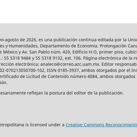
agosto de 2026, es una publicación continua editada por la Univ
iales y Humanidades, Departamento de Economía. Prolongación Can
e México y Av. San Pablo núm. 420, Edificio H-O, primer piso, cubícu
: 55 5318 9484 y 55 5318 9132, ext. 106. Página electrónica de la re
ección electrónica: analeco@correo.azc.uam.mx. Editor responsabl
2002-070213050700-102, ISSN 0185-3937, ambos otorgados por el Ins
Certificado de Licitud de Contenido número 4084, ambos otorgados 
ción.
sariamente reflejan la postura del editor de la publicación.
tropolitana is licensed under a
Creative Commons Reconocimiento