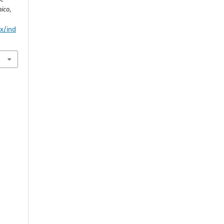
mico
,
mx/ind