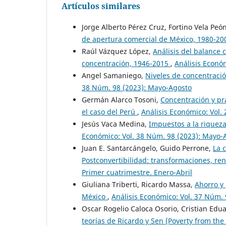
Artículos similares
Jorge Alberto Pérez Cruz, Fortino Vela Peó
de apertura comercial de México, 1980-2
Raúl Vázquez López,
Análisis del balance 
concentración, 1946-2015
,
Análisis Econó
Angel Samaniego,
Niveles de concentraci
38 Núm. 98 (2023): Mayo-Agosto
Germán Alarco Tosoni,
Concentración y prá
el caso del Perú
,
Análisis Económico: Vol
Jesús Vaca Medina,
Impuestos a la riquez
Económico: Vol. 38 Núm. 98 (2023): Mayo-
Juan E. Santarcángelo, Guido Perrone,
La 
Postconvertibilidad: transformaciones, re
Primer cuatrimestre. Enero-Abril
Giuliana Triberti, Ricardo Massa,
Ahorro y
México
,
Análisis Económico: Vol. 37 Núm. 
Oscar Rogelio Caloca Osorio, Cristian Ed
teorías de Ricardo y Sen (Poverty from the