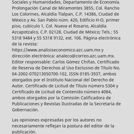
Sociales y Humanidades, Departamento de Economía.
Prolongación Canal de Miramontes 3855, Col. Rancho
Los Colorines, Alcaldía Tlalpan, C.P. 14386, Ciudad de
México y Av. San Pablo núm. 420, Edificio H-O, primer
piso, cubículo 1, Col. Nueva el Rosario, Alcaldía
Azcapotzalco, C.P. 02128, Ciudad de México; Tels.: 55
5318 9484 y 55 5318 9132, ext. 106. Página electrónica
de la revista:
https://www.analisiseconomico.azc.uam.mx y
dirección electrónica: analeco@correo.azc.uam.mx.
Editor responsable: Carlos Gómez Chiñas. Certificado
de Reserva de Derechos al Uso Exclusivo de Título No.
04-2002-070213050700-102, ISSN 0185-3937, ambos
otorgados por el Instituto Nacional del Derecho de
Autor. Certificado de Licitud de Título número 5304 y
Certificado de Licitud de Contenido número 4084,
ambos otorgados por la Comisión Calificadora de
Publicaciones y Revistas Ilustradas de la Secretaría de
Gobernación.
Las opiniones expresadas por los autores no
necesariamente reflejan la postura del editor de la
publicación.