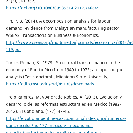
25(3), 361-367.
https://doi.org/10.1080/09535314.2012.746645
Tin, P. B. (2014). A decomposition analysis for labour
demand: evidence from Malaysian manufacturing sector.
WSEAS Transactions on Business & Economics.
http://www.wseas.org/multimedia/journals/economics/2014/a
119.pdf
Torres-Román, S. (1978). Structural transformation in the
economy of Puerto Rico from 1940 to 1972: an input-output
analysis (Tesis doctoral). Michigan State University.
https://d.lib.msu.edu/etd/45130/downloads
Trejo Ramírez, M. y Andrade Robles, A. (2013). Evolución y
desarrollo de las reformas estructurales en México (1982-
2012). El Cotidiano, (177), 37-46.
https://elcotidianoenlinea.azc.uam.mx/index.php/numeros-
por-articulos/no-177-mexico-y-la-economia-
mundial/evolucion-y-desarrollo-de-las-reformas-