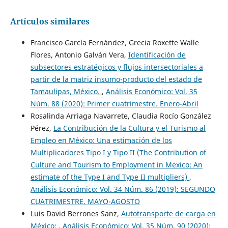
Artículos similares
Francisco García Fernández, Grecia Roxette Walle
Flores, Antonio Galván Vera,
Identificación de
subsectores estratégicos y flujos intersectoriales a
partir de la matriz insumo-producto del estado de
Tamaulipas, México.
,
Análisis Económico: Vol. 35
Núm. 88 (2020): Primer cuatrimestre. Enero-Abril
Rosalinda Arriaga Navarrete, Claudia Rocío González
Pérez,
La Contribución de la Cultura y el Turismo al
Empleo en México: Una estimación de los
Multiplicadores Tipo I y Tipo II (The Contribution of
Culture and Tourism to Employment in Mexico: An
estimate of the Type I and Type II multipliers)
,
Análisis Económico: Vol. 34 Núm. 86 (2019): SEGUNDO
CUATRIMESTRE. MAYO-AGOSTO
Luis David Berrones Sanz,
Autotransporte de carga en
México:
,
Análisis Económico: Vol. 35 Núm. 90 (2020):