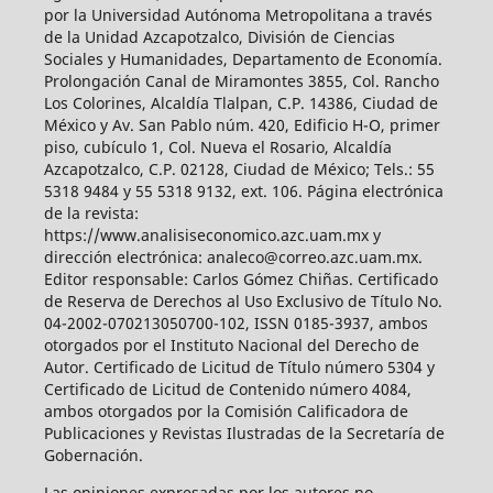
por la Universidad Autónoma Metropolitana a través
de la Unidad Azcapotzalco, División de Ciencias
Sociales y Humanidades, Departamento de Economía.
Prolongación Canal de Miramontes 3855, Col. Rancho
Los Colorines, Alcaldía Tlalpan, C.P. 14386, Ciudad de
México y Av. San Pablo núm. 420, Edificio H-O, primer
piso, cubículo 1, Col. Nueva el Rosario, Alcaldía
Azcapotzalco, C.P. 02128, Ciudad de México; Tels.: 55
5318 9484 y 55 5318 9132, ext. 106. Página electrónica
de la revista:
https://www.analisiseconomico.azc.uam.mx y
dirección electrónica: analeco@correo.azc.uam.mx.
Editor responsable: Carlos Gómez Chiñas. Certificado
de Reserva de Derechos al Uso Exclusivo de Título No.
04-2002-070213050700-102, ISSN 0185-3937, ambos
otorgados por el Instituto Nacional del Derecho de
Autor. Certificado de Licitud de Título número 5304 y
Certificado de Licitud de Contenido número 4084,
ambos otorgados por la Comisión Calificadora de
Publicaciones y Revistas Ilustradas de la Secretaría de
Gobernación.
Las opiniones expresadas por los autores no