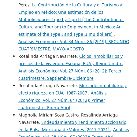
Pérez,
La Contribución de la Cultura y el Turismo al
Empleo en México: Una estimación de los
Multiplicadores Tipo I y Tipo II (The Contribution of
Culture and Tourism to Employment in Mexico: An
estimate of the Type I and Type II multipliers)
,
Análisis Económico: Vol. 34 Núm. 86 (2019): SEGUNDO
CUATRIMESTRE. MAYO-AGOSTO
Rosalinda Arriaga Navarrete,
Ciclos inmobiliarios y
precios de la vivienda: España, EUA y Reino Unido
,
Análisis Económico: Vol. 27 Núm. 66 (2012): Tercer
cuatrimestre. Septiembre-Diciembre
Rosalinda Arriaga Navarrete,
Mercado inmobiliario y
efecto riqueza en EUA, 1987-2007
,
Análisis
Económico: Vol. 27 Núm. 64 (2012): Primer
cuatrimestre. Enero-Abril
Magnolia Miriam Sosa Castro, Rosalinda Arriaga
Navarrete,
Endeudamiento y rendimiento accionario
en la Bolsa Mexicana de Valores (2017-2021)
,
Análisis
Económico: Vol. 38 Núm. 97 (2023): Enero-Abril