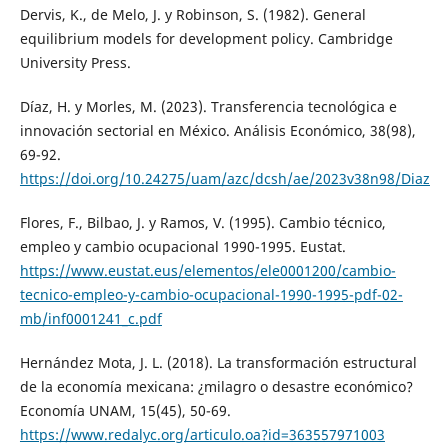
Dervis, K., de Melo, J. y Robinson, S. (1982). General
equilibrium models for development policy. Cambridge
University Press.
Díaz, H. y Morles, M. (2023). Transferencia tecnológica e
innovación sectorial en México. Análisis Económico, 38(98),
69-92.
https://doi.org/10.24275/uam/azc/dcsh/ae/2023v38n98/Diaz
Flores, F., Bilbao, J. y Ramos, V. (1995). Cambio técnico,
empleo y cambio ocupacional 1990-1995. Eustat.
https://www.eustat.eus/elementos/ele0001200/cambio-
tecnico-empleo-y-cambio-ocupacional-1990-1995-pdf-02-
mb/inf0001241_c.pdf
Hernández Mota, J. L. (2018). La transformación estructural
de la economía mexicana: ¿milagro o desastre económico?
Economía UNAM, 15(45), 50-69.
https://www.redalyc.org/articulo.oa?id=363557971003