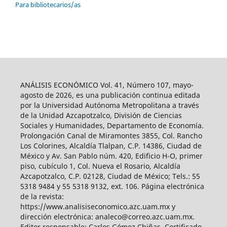
Para bibliotecarios/as
ANÁLISIS ECONÓMICO Vol. 41, Número 107, mayo-
agosto de 2026, es una publicación continua editada
por la Universidad Autónoma Metropolitana a través
de la Unidad Azcapotzalco, División de Ciencias
Sociales y Humanidades, Departamento de Economía.
Prolongación Canal de Miramontes 3855, Col. Rancho
Los Colorines, Alcaldía Tlalpan, C.P. 14386, Ciudad de
México y Av. San Pablo núm. 420, Edificio H-O, primer
piso, cubículo 1, Col. Nueva el Rosario, Alcaldía
Azcapotzalco, C.P. 02128, Ciudad de México; Tels.: 55
5318 9484 y 55 5318 9132, ext. 106. Página electrónica
de la revista:
https://www.analisiseconomico.azc.uam.mx y
dirección electrónica: analeco@correo.azc.uam.mx.
Editor responsable: Carlos Gómez Chiñas. Certificado