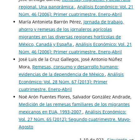
regional. Una panorámica
,
Análisis Económico: Vol. 21
Núm. 46 (2006): Primer cuatrimestre. Enero-Abril
María Antonieta Barrón Pérez,
Jornada de trabajo,
ahorro y remesas de los jornaleros agrícolas
migrantes en las diversas regiones hortícolas de
México, Canadá y España
,
Análisis Económico: Vol. 21
Núm. 46 (2006): Primer cuatrimestre. Enero-Abril
José Luis de la Cruz Gallegos, José Antonio Núñez
Mora,
Remesas, consumo y desarrollo humano:
evidencias de la dependencia de México
,
Análisis
Económico: Vol. 28 Núm. 67 (2013): Primer
cuatrimestre. Enero-Abril
Noé Arón Fuentes Flores, Salvador González Andrade,
Medición de las remesas familiares de los migrantes
mexicanos en EUA, 1993-2007
,
Análisis Económico:
Vol. 27 Núm. 65 (2012): Segundo cuatrimestre. Mayo-
Agosto
1-10 de 923
Siguiente