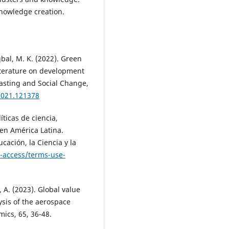
knowledge creation.
Iqbal, M. K. (2022). Green
iterature on development
asting and Social Change,
.2021.121378
íticas de ciencia,
 en América Latina.
ación, la Ciencia y la
-access/terms-use-
ni, A. (2023). Global value
ysis of the aerospace
ics, 65, 36-48.