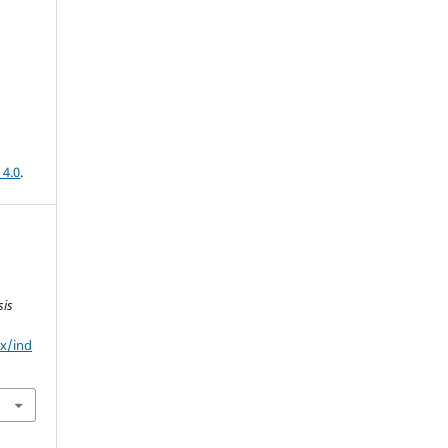
 4.0
.
sis
mx/ind