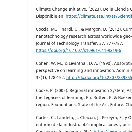
Climate Change Initiative, (2023). De la Ciencia C
Disponible en:
https://climate.esa.int/es/Scienti
Coccia, M., Finardi, U., & Margon, D. (2012). Cur
nanotechnology research across worldwide geo-
Journal of Technology Transfer, 37, 777-787.
https://doi.org/10.1007/s10961-011-9219-6
Cohen, W. M., & Levinthal, D. A. (1990). Absorpti
perspective on learning and innovation. Administ
35(1), 128-152.
http://dx.doi.org/10.2307/23935
Cooke, P. (2005). Regional innovation System, 
the Legacies of learning. En: Rutten, R. & Boekem
region: Foundations, State of the Art, Future. C
Cortés, C., Landeta, J., Chacón, J., Pereyra, F., y O
entorno de la industria 4.0: implicaciones y pers
Conciencia tecnológica, (54).
https://www.redaly