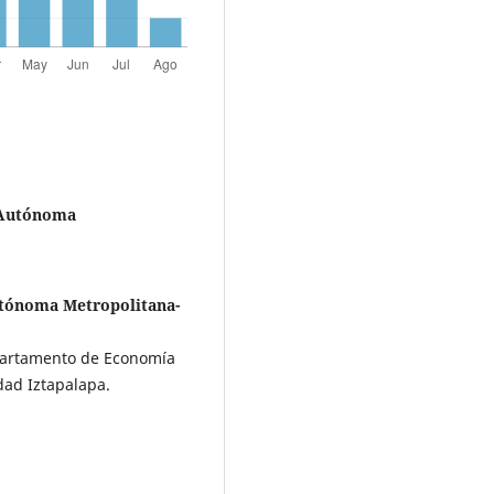
 Autónoma
utónoma Metropolitana-
epartamento de Economía
dad Iztapalapa.