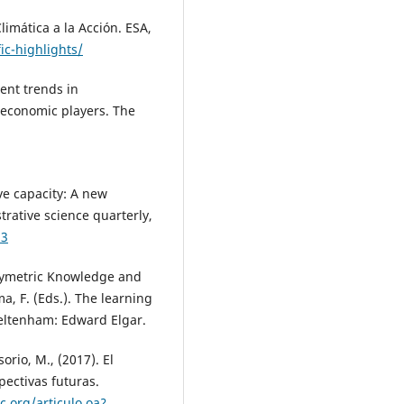
limática a la Acción. ESA,
fic-highlights/
rent trends in
economic players. The
ve capacity: A new
rative science quarterly,
53
Asymetric Knowledge and
a, F. (Eds.). The learning
heltenham: Edward Elgar.
sorio, M., (2017). El
pectivas futuras.
c.org/articulo.oa?