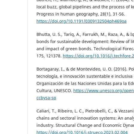
local buzz, global pipelines and the process of 
Progress in human geography, 28(1), 31-56.
https://doi.org/10.1191/0309132504ph469oa
Bhutta, U. S., Tariq, A., Farrukh, M., Raza, A., & 
bonds for sustainable development: Review of l
and impact of green bonds. Technological Forec
175, 121378.
https://doi.org/10.1016/j.techfore
Bortagaray, I., & de Montevideo, U. O. (2016). Pol
tecnología, e innovación sustentable e inclusiva
Organización de las Naciones Unidas para la Educ
Cultura, UNESCO.
https://www.unesco.org/open
ccbysa-sp
Caliari, T., Ribeiro, L. C., Pietrobelli, C., & Vezza
chains and sectoral innovation systems: An anal
industry. Structural Change and Economic Dynam
https://doi.org/10.1016/j.strueco.2023.02.004