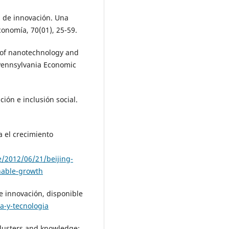
s de innovación. Una
conomía, 70(01), 25-59.
 of nanotechnology and
 Pennsylvania Economic
ción e inclusión social.
a el crecimiento
/2012/06/21/beijing-
nable-growth
e innovación, disponible
a-y-tecnologia
 Clusters and knowledge: