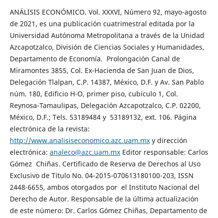
ANÁLISIS ECONÓMICO. Vol. XXXVI, Número 92, mayo-agosto
de 2021, es una publicación cuatrimestral editada por la
Universidad Autónoma Metropolitana a través de la Unidad
Azcapotzalco, División de Ciencias Sociales y Humanidades,
Departamento de Economía. Prolongación Canal de
Miramontes 3855, Col. Ex-Hacienda de San Juan de Dios,
Delegación Tlalpan, C.P. 14387, México, D.F. y Av. San Pablo
núm. 180, Edificio H-O, primer piso, cubículo 1, Col.
Reynosa-Tamaulipas, Delegación Azcapotzalco, C.P. 02200,
México, D.F.; Tels. 53189484 y 53189132, ext. 106. Página
electrónica de la revista:
http://www.analisiseconomico.azc.uam.mx
y dirección
electrónica:
analeco@azc.uam.mx
Editor responsable: Carlos
Gómez Chiñas. Certificado de Reserva de Derechos al Uso
Exclusivo de Título No. 04-2015-070613180100-203, ISSN
2448-6655, ambos otorgados por el Instituto Nacional del
Derecho de Autor. Responsable de la última actualización
de este número: Dr. Carlos Gómez Chiñas, Departamento de