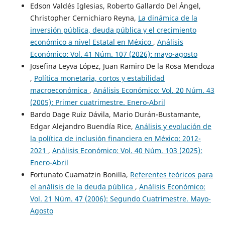
Edson Valdés Iglesias, Roberto Gallardo Del Ángel,
Christopher Cernichiaro Reyna,
La dinámica de la
inversión pública, deuda pública y el crecimiento
económico a nivel Estatal en México
,
Análisis
Económico: Vol. 41 Núm. 107 (2026): mayo-agosto
Josefina Leyva López, Juan Ramiro De la Rosa Mendoza
,
Política monetaria, cortos y estabilidad
macroeconómica
,
Análisis Económico: Vol. 20 Núm. 43
(2005): Primer cuatrimestre. Enero-Abril
Bardo Dage Ruiz Dávila, Mario Durán-Bustamante,
Edgar Alejandro Buendía Rice,
Análisis y evolución de
la política de inclusión financiera en México: 2012-
2021
,
Análisis Económico: Vol. 40 Núm. 103 (2025):
Enero-Abril
Fortunato Cuamatzin Bonilla,
Referentes teóricos para
el análisis de la deuda pública
,
Análisis Económico:
Vol. 21 Núm. 47 (2006): Segundo Cuatrimestre. Mayo-
Agosto