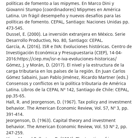
políticas de fomento a las mipymes. En Marco Dini y
Giovanni Stumpo (coordinadores) Mipymes en América
Latina. Un frágil desempeño y nuevos desafíos para las
políticas de fomento. CEPAL, Santiago: Naciones Unidas pp.
473-545.
Dussel, E. (2000). La inversión extranjera en México. Serie
Desarrollo Productivo, No. 80, Santiago: CEPAL.
García, A. (2016). ISR e IVA: Evoluciones históricas. Centro de
Investigación Económica y Presupuestaria (CIEP), 14-04-
2016:https://ciep.mx/isr-e-iva-evoluciones-historicas/
Gómez, J. y Morán, D. (2017). El nivel y la estructura de la
carga tributaria en los países de la región. En Juan Carlos
Gómez Sabaini, Juan Pablo Jiménez, Ricardo Martner (eds.)
Consensos y conflictos en la política tributaria de América
Latina. Libros de la CEPAL Nº 142, Santiago de Chile: CEPAL,
pp.35-65.
Hall, R. and Jeorgenson, D. (1967). Tax policy and investment
behavior. The American Economic Review, Vol. 57, Nº 3, pp.
391-414.
Jeorgenson, D. (1963). Capital theory and investment
behavior. The American Economic Review, Vol. 53 Nº 2, pp.
247-259.