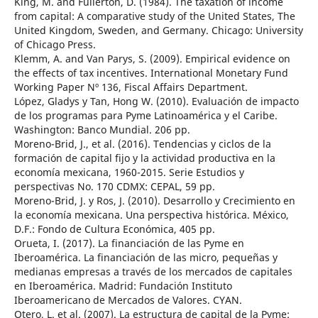
King, M. and Fullerton, D. (1984). The taxation of income
from capital: A comparative study of the United States, The
United Kingdom, Sweden, and Germany. Chicago: University
of Chicago Press.
Klemm, A. and Van Parys, S. (2009). Empirical evidence on
the effects of tax incentives. International Monetary Fund
Working Paper Nº 136, Fiscal Affairs Department.
López, Gladys y Tan, Hong W. (2010). Evaluación de impacto
de los programas para Pyme Latinoamérica y el Caribe.
Washington: Banco Mundial. 206 pp.
Moreno-Brid, J., et al. (2016). Tendencias y ciclos de la
formación de capital fijo y la actividad productiva en la
economía mexicana, 1960-2015. Serie Estudios y
perspectivas No. 170 CDMX: CEPAL, 59 pp.
Moreno-Brid, J. y Ros, J. (2010). Desarrollo y Crecimiento en
la economía mexicana. Una perspectiva histórica. México,
D.F.: Fondo de Cultura Económica, 405 pp.
Orueta, I. (2017). La financiación de las Pyme en
Iberoamérica. La financiación de las micro, pequeñas y
medianas empresas a través de los mercados de capitales
en Iberoamérica. Madrid: Fundación Instituto
Iberoamericano de Mercados de Valores. CYAN.
Otero, L. et al. (2007). La estructura de capital de la Pyme: