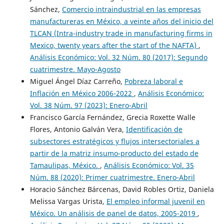
Sánchez,
Comercio intraindustrial en las empresas
manufactureras en México, a veinte años del inicio del
TLCAN (Intra-industry trade in manufacturing firms in
Mexico, twenty years after the start of the NAFTA)
,
Análisis Económico: Vol. 32 Núm. 80 (2017): Segundo
cuatrimestre. Mayo-Agosto
Miguel Ángel Díaz Carreño,
Pobreza laboral e
Inflación en México 2006-2022
,
Análisis Económico:
Vol. 38 Núm. 97 (2023): Enero-Abril
Francisco García Fernández, Grecia Roxette Walle
Flores, Antonio Galván Vera,
Identificación de
subsectores estratégicos y flujos intersectoriales a
partir de la matriz insumo-producto del estado de
Tamaulipas, México.
,
Análisis Económico: Vol. 35
Núm. 88 (2020): Primer cuatrimestre. Enero-Abril
Horacio Sánchez Bárcenas, David Robles Ortiz, Daniela
Melissa Vargas Urista,
El empleo informal juvenil en
México. Un análisis de panel de datos, 2005-2019
,