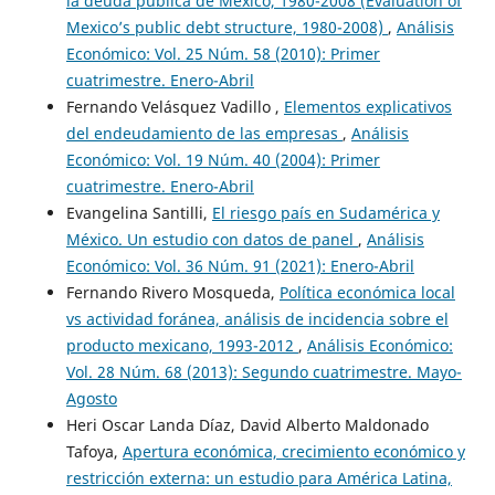
la deuda pública de México, 1980-2008 (Evaluation of
Mexico’s public debt structure, 1980-2008)
,
Análisis
Económico: Vol. 25 Núm. 58 (2010): Primer
cuatrimestre. Enero-Abril
Fernando Velásquez Vadillo ,
Elementos explicativos
del endeudamiento de las empresas
,
Análisis
Económico: Vol. 19 Núm. 40 (2004): Primer
cuatrimestre. Enero-Abril
Evangelina Santilli,
El riesgo país en Sudamérica y
México. Un estudio con datos de panel
,
Análisis
Económico: Vol. 36 Núm. 91 (2021): Enero-Abril
Fernando Rivero Mosqueda,
Política económica local
vs actividad foránea, análisis de incidencia sobre el
producto mexicano, 1993-2012
,
Análisis Económico:
Vol. 28 Núm. 68 (2013): Segundo cuatrimestre. Mayo-
Agosto
Heri Oscar Landa Díaz, David Alberto Maldonado
Tafoya,
Apertura económica, crecimiento económico y
restricción externa: un estudio para América Latina,