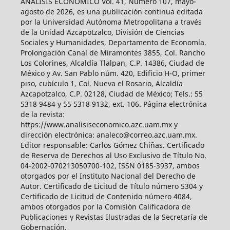
ANÁLISIS ECONÓMICO Vol. 41, Número 107, mayo-
agosto de 2026, es una publicación continua editada
por la Universidad Autónoma Metropolitana a través
de la Unidad Azcapotzalco, División de Ciencias
Sociales y Humanidades, Departamento de Economía.
Prolongación Canal de Miramontes 3855, Col. Rancho
Los Colorines, Alcaldía Tlalpan, C.P. 14386, Ciudad de
México y Av. San Pablo núm. 420, Edificio H-O, primer
piso, cubículo 1, Col. Nueva el Rosario, Alcaldía
Azcapotzalco, C.P. 02128, Ciudad de México; Tels.: 55
5318 9484 y 55 5318 9132, ext. 106. Página electrónica
de la revista:
https://www.analisiseconomico.azc.uam.mx y
dirección electrónica: analeco@correo.azc.uam.mx.
Editor responsable: Carlos Gómez Chiñas. Certificado
de Reserva de Derechos al Uso Exclusivo de Título No.
04-2002-070213050700-102, ISSN 0185-3937, ambos
otorgados por el Instituto Nacional del Derecho de
Autor. Certificado de Licitud de Título número 5304 y
Certificado de Licitud de Contenido número 4084,
ambos otorgados por la Comisión Calificadora de
Publicaciones y Revistas Ilustradas de la Secretaría de
Gobernación.