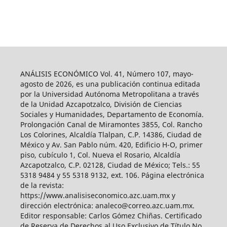
ANÁLISIS ECONÓMICO Vol. 41, Número 107, mayo-
agosto de 2026, es una publicación continua editada
por la Universidad Autónoma Metropolitana a través
de la Unidad Azcapotzalco, División de Ciencias
Sociales y Humanidades, Departamento de Economía.
Prolongación Canal de Miramontes 3855, Col. Rancho
Los Colorines, Alcaldía Tlalpan, C.P. 14386, Ciudad de
México y Av. San Pablo núm. 420, Edificio H-O, primer
piso, cubículo 1, Col. Nueva el Rosario, Alcaldía
Azcapotzalco, C.P. 02128, Ciudad de México; Tels.: 55
5318 9484 y 55 5318 9132, ext. 106. Página electrónica
de la revista:
https://www.analisiseconomico.azc.uam.mx y
dirección electrónica: analeco@correo.azc.uam.mx.
Editor responsable: Carlos Gómez Chiñas. Certificado
de Reserva de Derechos al Uso Exclusivo de Título No.