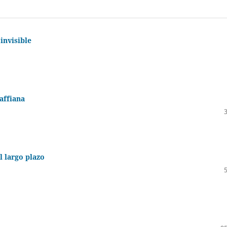
invisible
affiana
l largo plazo