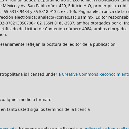
e México y Av. San Pablo núm. 420, Edificio H-O, primer piso, cubícu
: 55 5318 9484 y 55 5318 9132, ext. 106. Página electrónica de la re
ección electrónica: analeco@correo.azc.uam.mx. Editor responsabl
2002-070213050700-102, ISSN 0185-3937, ambos otorgados por el Ins
Certificado de Licitud de Contenido número 4084, ambos otorgados 
ción.
sariamente reflejan la postura del editor de la publicación.
tropolitana is licensed under a
Creative Commons Reconocimiento
n cualquier medio o formato
en tanto usted siga los términos de la licencia
adecuada
, brindar un enlace a la licencia, e
indicar si se han reali