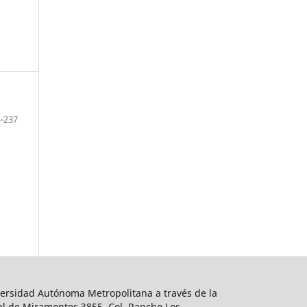
-237
ersidad Autónoma Metropolitana a través de la
al de Miramontes 3855, Col. Rancho Los