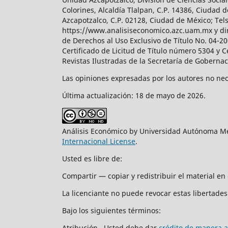
Colorines, Alcaldía Tlalpan, C.P. 14386, Ciudad d
Azcapotzalco, C.P. 02128, Ciudad de México; Tels.
https://www.analisiseconomico.azc.uam.mx y dir
de Derechos al Uso Exclusivo de Título No. 04-
Certificado de Licitud de Título número 5304 y 
Revistas Ilustradas de la Secretaría de Goberna
Las opiniones expresadas por los autores no nece
Última actualización: 18 de mayo de 2026.
Análisis Económico by Universidad Autónoma Me
Internacional License
.
Usted es libre de:
Compartir — copiar y redistribuir el material e
La licenciante no puede revocar estas libertades 
Bajo los siguientes términos:
Atribución. Usted debe dar
crédito de manera 