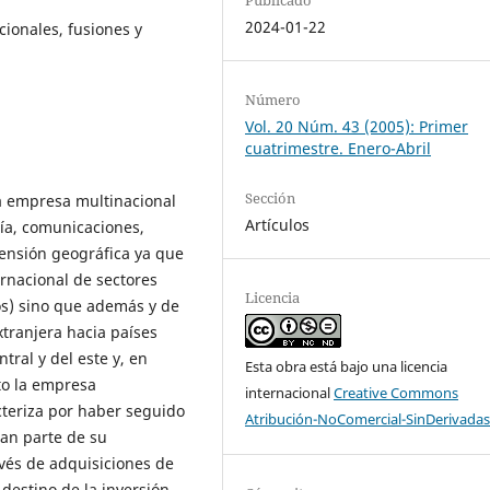
2024-01-22
cionales, fusiones y
Número
Vol. 20 Núm. 43 (2005): Primer
cuatrimestre. Enero-Abril
Sección
la empresa multinacional
Artículos
gía, comunicaciones,
mensión geográfica ya que
rnacional de sectores
Licencia
s) sino que además y de
xtranjera hacia países
ral y del este y, en
Esta obra está bajo una licencia
to la empresa
internacional
Creative Commons
teriza por haber seguido
Atribución-NoComercial-SinDerivadas
ran parte de su
vés de adquisiciones de
destino de la inversión.