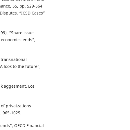
nance, 55, pp. 529-564.
 Disputes, “ICSD Cases”
999). “Share issue
nd economics ends”,
 transnational
 look to the future”,
isk aggesment. Los
 of privatzations
. 965-1025.
rends”, OECD Financial