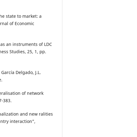
he state to market: a
urnal of Economic
 as an instruments of LDC
ness Studies, 25, 1, pp.
García Delgado, J.L.
e.
eralisation of network
7-383.
alization and new ralities
ntry interaction”,