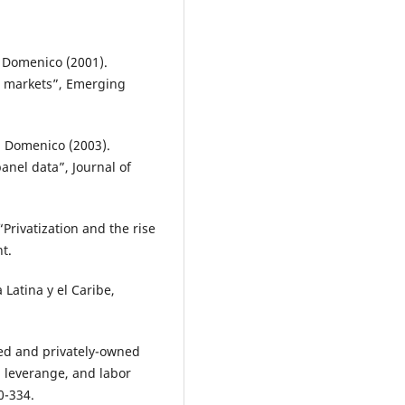
o, Domenico (2001).
ial markets”, Emerging
o, Domenico (2003).
anel data”, Journal of
Privatization and the rise
t.
 Latina y el Caribe,
ned and privately-owned
y, leverange, and labor
0-334.