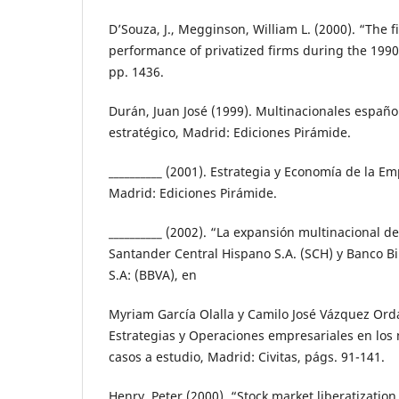
DʼSouza, J., Megginson, William L. (2000). “The 
performance of privatized firms during the 1990s
pp. 1436.
Durán, Juan José (1999). Multinacionales españo
estratégico, Madrid: Ediciones Pirámide.
__________ (2001). Estrategia y Economía de la E
Madrid: Ediciones Pirámide.
__________ (2002). “La expansión multinacional d
Santander Central Hispano S.A. (SCH) y Banco Bi
S.A: (BBVA), en
Myriam García Olalla y Camilo José Vázquez Orda
Estrategias y Operaciones empresariales en los
casos a estudio, Madrid: Civitas, págs. 91-141.
Henry, Peter (2000). “Stock market liberatizatio