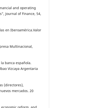
financial and operating
”, Journal of Finance, 54,
las en Iberoamérica.Valor
mpresa Multinacional,
e la banca española.
lbao Vizcaya Argentaria
s (directores),
 nuevos mercados. 20
n, economic reform, and