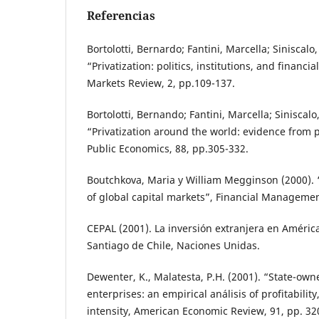
Referencias
Bortolotti, Bernardo; Fantini, Marcella; Siniscal
“Privatization: politics, institutions, and financ
Markets Review, 2, pp.109-137.
Bortolotti, Bernando; Fantini, Marcella; Siniscal
“Privatization around the world: evidence from p
Public Economics, 88, pp.305-332.
Boutchkova, Maria y William Megginson (2000). “
of global capital markets”, Financial Managemen
CEPAL (2001). La inversión extranjera en América
Santiago de Chile, Naciones Unidas.
Dewenter, K., Malatesta, P.H. (2001). “State-ow
enterprises: an empirical análisis of profitabilit
intensity, American Economic Review, 91, pp. 32