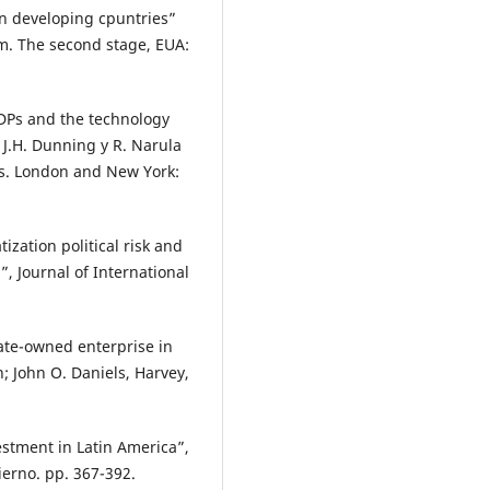
in developing cpuntries”
m. The second stage, EUA:
IDPs and the technology
J.H. Dunning y R. Narula
ts. London and New York:
tization political risk and
 Journal of International
state-owned enterprise in
; John O. Daniels, Harvey,
estment in Latin America”,
ierno. pp. 367-392.