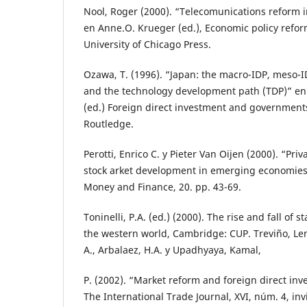
Nool, Roger (2000). “Telecomunications reform 
en Anne.O. Krueger (ed.), Economic policy refor
University of Chicago Press.
Ozawa, T. (1996). “Japan: the macro-IDP, meso-
and the technology development path (TDP)” en 
(ed.) Foreign direct investment and governmen
Routledge.
Perotti, Enrico C. y Pieter Van Oijen (2000). “Priva
stock arket development in emerging economies”,
Money and Finance, 20. pp. 43-69.
Toninelli, P.A. (ed.) (2000). The rise and fall of 
the western world, Cambridge: CUP. Treviño, Len
A., Arbalaez, H.A. y Upadhyaya, Kamal,
P. (2002). “Market reform and foreign direct inv
The International Trade Journal, XVI, núm. 4, inv