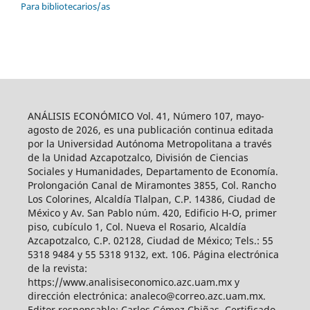
Para bibliotecarios/as
ANÁLISIS ECONÓMICO Vol. 41, Número 107, mayo-
agosto de 2026, es una publicación continua editada
por la Universidad Autónoma Metropolitana a través
de la Unidad Azcapotzalco, División de Ciencias
Sociales y Humanidades, Departamento de Economía.
Prolongación Canal de Miramontes 3855, Col. Rancho
Los Colorines, Alcaldía Tlalpan, C.P. 14386, Ciudad de
México y Av. San Pablo núm. 420, Edificio H-O, primer
piso, cubículo 1, Col. Nueva el Rosario, Alcaldía
Azcapotzalco, C.P. 02128, Ciudad de México; Tels.: 55
5318 9484 y 55 5318 9132, ext. 106. Página electrónica
de la revista:
https://www.analisiseconomico.azc.uam.mx y
dirección electrónica: analeco@correo.azc.uam.mx.
Editor responsable: Carlos Gómez Chiñas. Certificado