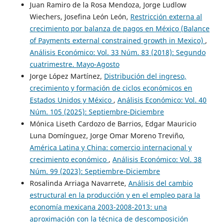
Juan Ramiro de la Rosa Mendoza, Jorge Ludlow
Wiechers, Josefina León León,
Restricción externa al
crecimiento por balanza de pagos en México (Balance
of Payments external constrained growth in Mexico)
,
Análisis Económico: Vol. 33 Núm. 83 (2018): Segundo
cuatrimestre. Mayo-Agosto
Jorge López Martínez,
Distribución del ingreso,
crecimiento y formación de ciclos económicos en
Estados Unidos y México
,
Análisis Económico: Vol. 40
Núm. 105 (2025): Septiembre-Diciembre
Mónica Liseth Cardozo de Barrios, Edgar Mauricio
Luna Domínguez, Jorge Omar Moreno Treviño,
América Latina y China: comercio internacional y
crecimiento económico
,
Análisis Económico: Vol. 38
Núm. 99 (2023): Septiembre-Diciembre
Rosalinda Arriaga Navarrete,
Análisis del cambio
estructural en la producción y en el empleo para la
economía mexicana 2003-2008-2013: una
aproximación con la técnica de descomposición