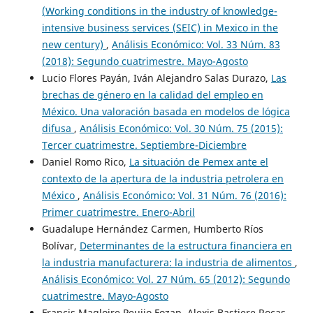
(Working conditions in the industry of knowledge-
intensive business services (SEIC) in Mexico in the
new century)
,
Análisis Económico: Vol. 33 Núm. 83
(2018): Segundo cuatrimestre. Mayo-Agosto
Lucio Flores Payán, Iván Alejandro Salas Durazo,
Las
brechas de género en la calidad del empleo en
México. Una valoración basada en modelos de lógica
difusa
,
Análisis Económico: Vol. 30 Núm. 75 (2015):
Tercer cuatrimestre. Septiembre-Diciembre
Daniel Romo Rico,
La situación de Pemex ante el
contexto de la apertura de la industria petrolera en
México
,
Análisis Económico: Vol. 31 Núm. 76 (2016):
Primer cuatrimestre. Enero-Abril
Guadalupe Hernández Carmen, Humberto Ríos
Bolívar,
Determinantes de la estructura financiera en
la industria manufacturera: la industria de alimentos
,
Análisis Económico: Vol. 27 Núm. 65 (2012): Segundo
cuatrimestre. Mayo-Agosto
Francis Magloire Peujio Fozap, Alexis Bastiere Rocas,