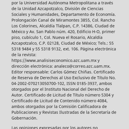
por la Universidad Autónoma Metropolitana a través
de la Unidad Azcapotzalco, División de Ciencias
Sociales y Humanidades, Departamento de Economía.
Prolongación Canal de Miramontes 3855, Col. Rancho
Los Colorines, Alcaldía Tlalpan, C.P. 14386, Ciudad de
México y Av. San Pablo núm. 420, Edificio H-O, primer
piso, cubículo 1, Col. Nueva el Rosario, Alcaldía
Azcapotzalco, C.P. 02128, Ciudad de México; Tels.: 55
5318 9484 y 55 5318 9132, ext. 106. Página electrónica
de la revista:
https://www.analisiseconomico.azc.uam.mx y
dirección electrónica: analeco@correo.azc.uam.mx.
Editor responsable: Carlos Gómez Chiñas. Certificado
de Reserva de Derechos al Uso Exclusivo de Título No.
04-2002-070213050700-102, ISSN 0185-3937, ambos
otorgados por el Instituto Nacional del Derecho de
Autor. Certificado de Licitud de Título número 5304 y
Certificado de Licitud de Contenido número 4084,
ambos otorgados por la Comisión Calificadora de
Publicaciones y Revistas Ilustradas de la Secretaría de
Gobernación.
Las opiniones expresadas por los autores no