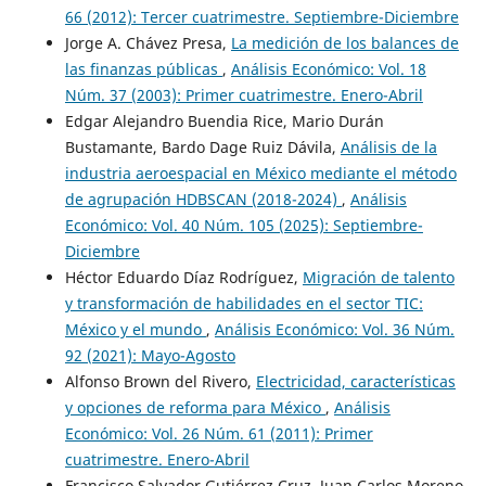
66 (2012): Tercer cuatrimestre. Septiembre-Diciembre
Jorge A. Chávez Presa,
La medición de los balances de
las finanzas públicas
,
Análisis Económico: Vol. 18
Núm. 37 (2003): Primer cuatrimestre. Enero-Abril
Edgar Alejandro Buendia Rice, Mario Durán
Bustamante, Bardo Dage Ruiz Dávila,
Análisis de la
industria aeroespacial en México mediante el método
de agrupación HDBSCAN (2018-2024)
,
Análisis
Económico: Vol. 40 Núm. 105 (2025): Septiembre-
Diciembre
Héctor Eduardo Díaz Rodríguez,
Migración de talento
y transformación de habilidades en el sector TIC:
México y el mundo
,
Análisis Económico: Vol. 36 Núm.
92 (2021): Mayo-Agosto
Alfonso Brown del Rivero,
Electricidad, características
y opciones de reforma para México
,
Análisis
Económico: Vol. 26 Núm. 61 (2011): Primer
cuatrimestre. Enero-Abril
Francisco Salvador Gutiérrez Cruz, Juan Carlos Moreno