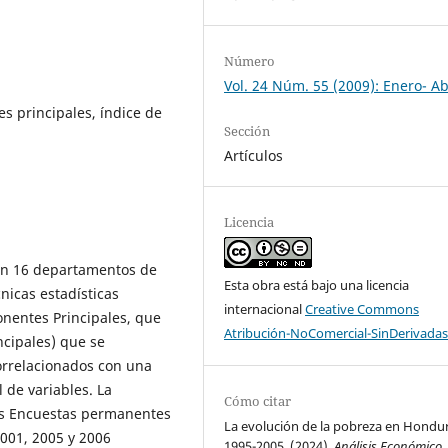
Número
Vol. 24 Núm. 55 (2009): Enero- Ab
s principales, índice de
Sección
Artículos
Licencia
 en 16 departamentos de
Esta obra está bajo una licencia
nicas estadísticas
internacional
Creative Commons
onentes Principales, que
Atribución-NoComercial-SinDerivadas
cipales) que se
correlacionados con una
l de variables. La
Cómo citar
as Encuestas permanentes
La evolución de la pobreza en Hondur
2001, 2005 y 2006
1995-2005. (2024).
Análisis Económico
,