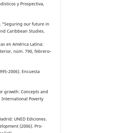
dísticos y Prospectiva,
0). “Seguring our future in
and Caribbean Studies.
cas en América Latina:
erior, núm. 790, febrero–
1995-2006). Encuesta
oor growth: Concepts and
International Poverty
 Madrid: UNED Ediciones.
elopment (2006). Pro-