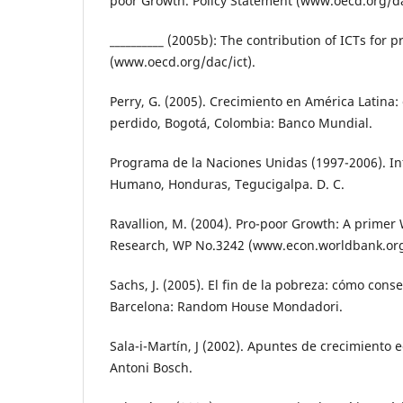
poor Growth. Policy Statement (www.oecd.org/da
__________ (2005b): The contribution of ICTs for 
(www.oecd.org/dac/ict).
Perry, G. (2005). Crecimiento en América Latina
perdido, Bogotá, Colombia: Banco Mundial.
Programa de la Naciones Unidas (1997-2006). In
Humano, Honduras, Tegucigalpa. D. C.
Ravallion, M. (2004). Pro-poor Growth: A primer 
Research, WP No.3242 (www.econ.worldbank.org
Sachs, J. (2005). El fin de la pobreza: cómo cons
Barcelona: Random House Mondadori.
Sala-i-Martín, J (2002). Apuntes de crecimiento 
Antoni Bosch.