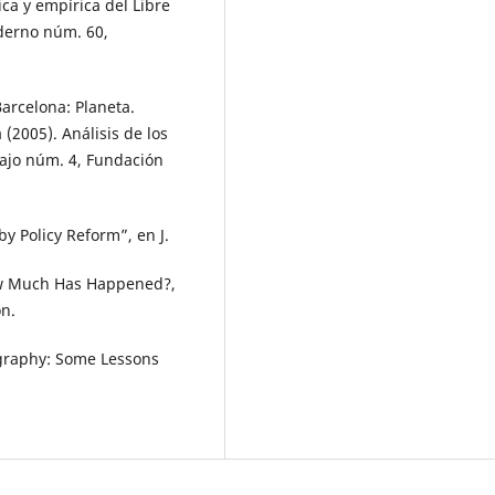
ica y empírica del Libre
aderno núm. 60,
arcelona: Planeta.
(2005). Análisis de los
bajo núm. 4, Fundación
y Policy Reform”, en J.
ow Much Has Happened?,
on.
ography: Some Lessons