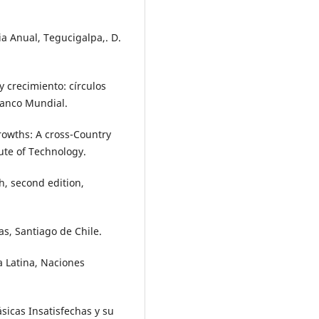
 Anual, Tegucigalpa,. D.
 crecimiento: círculos
 Banco Mundial.
rowths: A cross-Country
ute of Technology.
h, second edition,
as, Santiago de Chile.
a Latina, Naciones
ásicas Insatisfechas y su