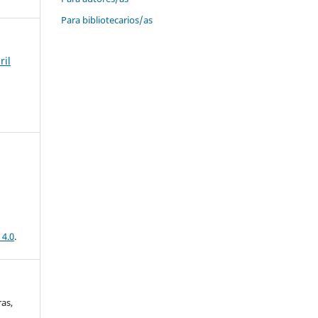
Para bibliotecarios/as
ril
 4.0
.
as,