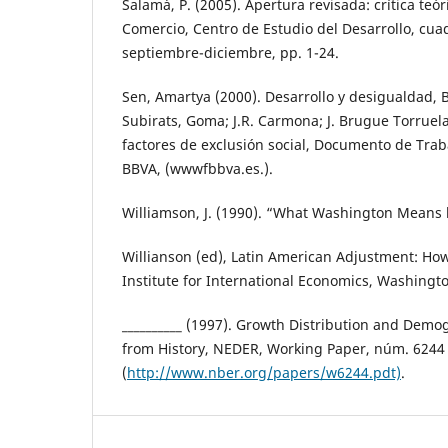
Salamá, P. (2005). Apertura revisada: crítica teór
Comercio, Centro de Estudio del Desarrollo, cu
septiembre-diciembre, pp. 1-24.
Sen, Amartya (2000). Desarrollo y desigualdad, B
Subirats, Goma; J.R. Carmona; J. Brugue Torruela 
factores de exclusión social, Documento de Tra
BBVA, (wwwfbbva.es.).
Williamson, J. (1990). “What Washington Means b
Willianson (ed), Latin American Adjustment: H
Institute for International Economics, Washingt
__________ (1997). Growth Distribution and Dem
from History, NEDER, Working Paper, núm. 6244
(
http://www.nber.org/papers/w6244.pdt)
.