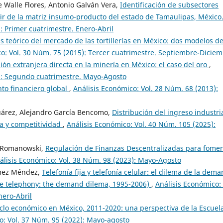
e Walle Flores, Antonio Galván Vera,
Identificación de subsectores
artir de la matriz insumo-producto del estado de Tamaulipas, México
: Primer cuatrimestre. Enero-Abril
is teórico del mercado de las tortillerías en México: dos modelos d
o: Vol. 30 Núm. 75 (2015): Tercer cuatrimestre. Septiembre-Dicie
sión extranjera directa en la minería en México: el caso del oro
,
6): Segundo cuatrimestre. Mayo-Agosto
nto financiero global
,
Análisis Económico: Vol. 28 Núm. 68 (2013):
 Juárez, Alejandro García Bencomo,
Distribución del ingreso industri
ca y competitividad
,
Análisis Económico: Vol. 40 Núm. 105 (2025):
z Romanowski,
Regulación de Finanzas Descentralizadas para fome
álisis Económico: Vol. 38 Núm. 98 (2023): Mayo-Agosto
ómez Méndez,
Telefonía fija y telefonía celular: el dilema de la dema
le telephony: the demand dilema, 1995-2006)
,
Análisis Económico: 
nero-Abril
ciclo económico en México, 2011-2020: una perspectiva de la Escuel
o: Vol. 37 Núm. 95 (2022): Mayo-agosto