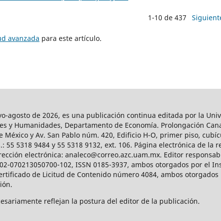
1-10 de 437
Siguient
tud avanzada
para este artículo.
agosto de 2026, es una publicación continua editada por la Univ
iales y Humanidades, Departamento de Economía. Prolongación Can
e México y Av. San Pablo núm. 420, Edificio H-O, primer piso, cubícu
: 55 5318 9484 y 55 5318 9132, ext. 106. Página electrónica de la re
ección electrónica: analeco@correo.azc.uam.mx. Editor responsabl
2002-070213050700-102, ISSN 0185-3937, ambos otorgados por el Ins
Certificado de Licitud de Contenido número 4084, ambos otorgados 
ción.
sariamente reflejan la postura del editor de la publicación.