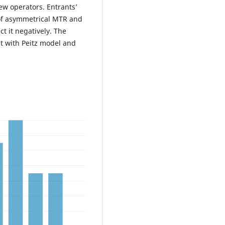
w operators. Entrants’
 of asymmetrical MTR and
t it negatively. The
nt with Peitz model and