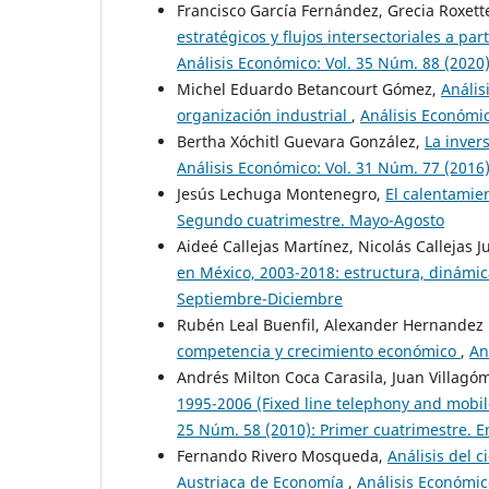
Francisco García Fernández, Grecia Roxett
estratégicos y flujos intersectoriales a p
Análisis Económico: Vol. 35 Núm. 88 (2020)
Michel Eduardo Betancourt Gómez,
Anális
organización industrial
,
Análisis Económic
Bertha Xóchitl Guevara González,
La inver
Análisis Económico: Vol. 31 Núm. 77 (201
Jesús Lechuga Montenegro,
El calentamie
Segundo cuatrimestre. Mayo-Agosto
Aideé Callejas Martínez, Nicolás Callejas
en México, 2003-2018: estructura, dinámi
Septiembre-Diciembre
Rubén Leal Buenfil, Alexander Hernande
competencia y crecimiento económico
,
An
Andrés Milton Coca Carasila, Juan Villag
1995-2006 (Fixed line telephony and mobi
25 Núm. 58 (2010): Primer cuatrimestre. E
Fernando Rivero Mosqueda,
Análisis del 
Austriaca de Economía
,
Análisis Económic