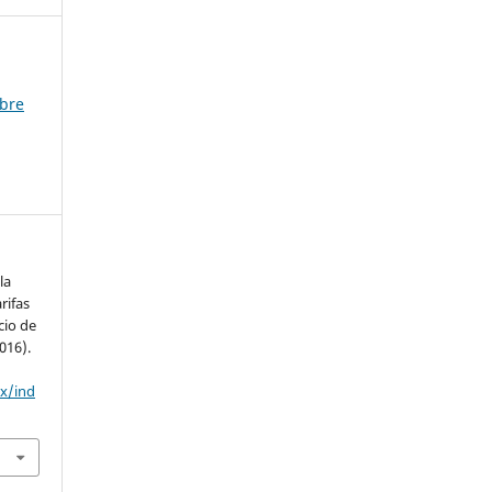
mbre
la
rifas
cio de
016).
mx/ind