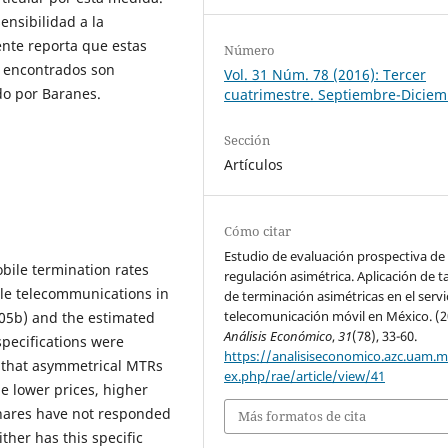
ensibilidad a la
ente reporta que estas
Número
s encontrados son
Vol. 31 Núm. 78 (2016): Tercer
do por Baranes.
cuatrimestre. Septiembre-Dicie
Sección
Artículos
Cómo citar
Estudio de evaluación prospectiva de 
bile termination rates
regulación asimétrica. Aplicación de ta
le telecommunications in
de terminación asimétricas en el servi
telecomunicación móvil en México. (2
05b) and the estimated
Análisis Económico
,
31
(78), 33-60.
specifications were
https://analisiseconomico.azc.uam.
 that asymmetrical MTRs
ex.php/rae/article/view/41
e lower prices, higher
hares have not responded
Más formatos de cita
ther has this specific