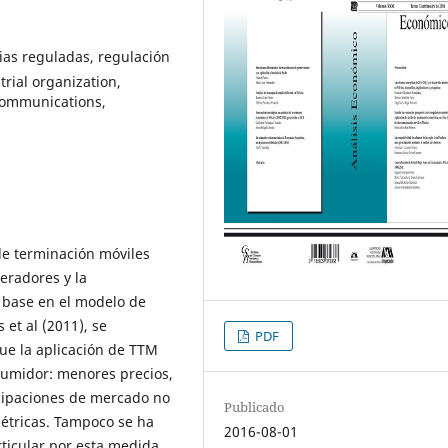
rias reguladas, regulación
rial organization,
ecommunications,
 de terminación móviles
eradores y la
n base en el modelo de
 et al (2011), se
PDF
ue la aplicación de TTM
sumidor: menores precios,
cipaciones de mercado no
Publicado
étricas. Tampoco se ha
2016-08-01
ticular por esta medida.