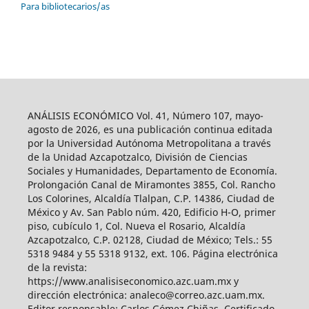
Para bibliotecarios/as
ANÁLISIS ECONÓMICO Vol. 41, Número 107, mayo-
agosto de 2026, es una publicación continua editada
por la Universidad Autónoma Metropolitana a través
de la Unidad Azcapotzalco, División de Ciencias
Sociales y Humanidades, Departamento de Economía.
Prolongación Canal de Miramontes 3855, Col. Rancho
Los Colorines, Alcaldía Tlalpan, C.P. 14386, Ciudad de
México y Av. San Pablo núm. 420, Edificio H-O, primer
piso, cubículo 1, Col. Nueva el Rosario, Alcaldía
Azcapotzalco, C.P. 02128, Ciudad de México; Tels.: 55
5318 9484 y 55 5318 9132, ext. 106. Página electrónica
de la revista:
https://www.analisiseconomico.azc.uam.mx y
dirección electrónica: analeco@correo.azc.uam.mx.
Editor responsable: Carlos Gómez Chiñas. Certificado