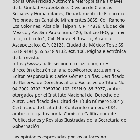
por la Universidad Autónoma Metropolitana a través
de la Unidad Azcapotzalco, División de Ciencias
Sociales y Humanidades, Departamento de Economía.
Prolongación Canal de Miramontes 3855, Col. Rancho
Los Colorines, Alcaldía Tlalpan, C.P. 14386, Ciudad de
México y Av. San Pablo núm. 420, Edificio H-O, primer
piso, cubículo 1, Col. Nueva el Rosario, Alcaldía
Azcapotzalco, C.P. 02128, Ciudad de México; Tels.: 55
5318 9484 y 55 5318 9132, ext. 106. Página electrónica
de la revista:
https://www.analisiseconomico.azc.uam.mx y
dirección electrónica: analeco@correo.azc.uam.mx.
Editor responsable: Carlos Gómez Chiñas. Certificado
de Reserva de Derechos al Uso Exclusivo de Título No.
04-2002-070213050700-102, ISSN 0185-3937, ambos
otorgados por el Instituto Nacional del Derecho de
Autor. Certificado de Licitud de Título número 5304 y
Certificado de Licitud de Contenido número 4084,
ambos otorgados por la Comisión Calificadora de
Publicaciones y Revistas Ilustradas de la Secretaría de
Gobernación.
Las opiniones expresadas por los autores no