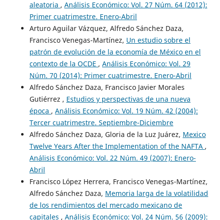
aleatoria
,
Análisis Económico: Vol. 27 Núm. 64 (2012):
Primer cuatrimestre. Enero-Abril
Arturo Aguilar Vázquez, Alfredo Sánchez Daza,
Francisco Venegas-Martínez,
Un estudio sobre el
patrón de evolución de la economía de México en el
contexto de la OCDE
,
Análisis Económico: Vol. 29
Núm. 70 (2014): Primer cuatrimestre. Enero-Abril
Alfredo Sánchez Daza, Francisco Javier Morales
Gutiérrez ,
Estudios y perspectivas de una nueva
época
,
Análisis Económico: Vol. 19 Núm. 42 (2004):
Tercer cuatrimestre. Septiembre-Diciembre
Alfredo Sánchez Daza, Gloria de la Luz Juárez,
Mexico
Twelve Years After the Implementation of the NAFTA
,
Análisis Económico: Vol. 22 Núm. 49 (2007): Enero-
Abril
Francisco López Herrera, Francisco Venegas-Martínez,
Alfredo Sánchez Daza,
Memoria larga de la volatilidad
de los rendimientos del mercado mexicano de
capitales
,
Análisis Económico: Vol. 24 Núm. 56 (2009):