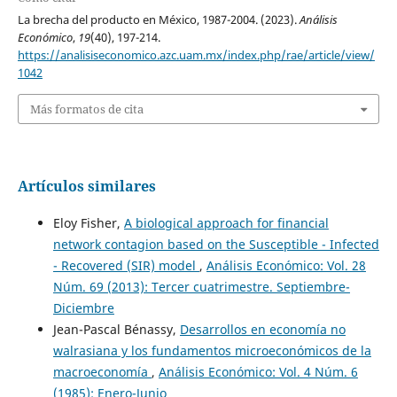
La brecha del producto en México, 1987-2004. (2023).
Análisis
Económico
,
19
(40), 197-214.
https://analisiseconomico.azc.uam.mx/index.php/rae/article/view/
1042
Más formatos de cita
Artículos similares
Eloy Fisher,
A biological approach for financial
network contagion based on the Susceptible - Infected
- Recovered (SIR) model
,
Análisis Económico: Vol. 28
Núm. 69 (2013): Tercer cuatrimestre. Septiembre-
Diciembre
Jean-Pascal Bénassy,
Desarrollos en economía no
walrasiana y los fundamentos microeconómicos de la
macroeconomía
,
Análisis Económico: Vol. 4 Núm. 6
(1985): Enero-Junio