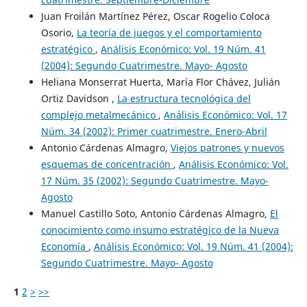
Juan Froilán Martínez Pérez, Oscar Rogelio Coloca
Osorio,
La teoría de juegos y el comportamiento
estratégico
,
Análisis Económico: Vol. 19 Núm. 41
(2004): Segundo Cuatrimestre. Mayo- Agosto
Heliana Monserrat Huerta, María Flor Chávez, Julián
Ortiz Davidson ,
La estructura tecnológica del
complejo metalmecánico
,
Análisis Económico: Vol. 17
Núm. 34 (2002): Primer cuatrimestre. Enero-Abril
Antonio Cárdenas Almagro,
Viejos patrones y nuevos
esquemas de concentración
,
Análisis Económico: Vol.
17 Núm. 35 (2002): Segundo Cuatrimestre. Mayo-
Agosto
Manuel Castillo Soto, Antonio Cárdenas Almagro,
El
conocimiento como insumo estratégico de la Nueva
Economía
,
Análisis Económico: Vol. 19 Núm. 41 (2004):
Segundo Cuatrimestre. Mayo- Agosto
1
2
>
>>