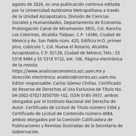
agosto de 2026, es una publicación continua editada
por la Universidad Autónoma Metropolitana a través
de la Unidad Azcapotzalco, División de Ciencias
Sociales y Humanidades, Departamento de Economía.
Prolongación Canal de Miramontes 3855, Col. Rancho
Los Colorines, Alcaldía Tlalpan, C.P. 14386, Ciudad de
México y Av. San Pablo núm. 420, Edificio H-O, primer
piso, cubículo 1, Col. Nueva el Rosario, Alcaldía
Azcapotzalco, C.P. 02128, Ciudad de México; Tels.: 55
5318 9484 y 55 5318 9132, ext. 106. Página electrónica
de la revista:
https://www.analisiseconomico.azc.uam.mx y
dirección electrónica: analeco@correo.azc.uam.mx.
Editor responsable: Carlos Gómez Chiñas. Certificado
de Reserva de Derechos al Uso Exclusivo de Título No.
04-2002-070213050700-102, ISSN 0185-3937, ambos
otorgados por el Instituto Nacional del Derecho de
Autor. Certificado de Licitud de Título número 5304 y
Certificado de Licitud de Contenido número 4084,
ambos otorgados por la Comisión Calificadora de
Publicaciones y Revistas Ilustradas de la Secretaría de
Gobernación.