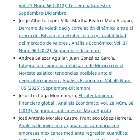
Vol. 27 Núm. 66 (2012): Tercer cuatrimestre.
Septiembre-Diciembre
Jorge Alberto López Villa, Martha Beatriz Mota Aragón,
Derrame de volatilidad y correlación dinámica entre el
precio del Bitcoin, el petróleo, el oro y la volatilidad
del mercado de valores
,
Análisis Económico: Vol. 37
Núm. 96 (2022): Septiembre-diciembre
Andrea Salazar Aguilar, Juan González García,
Integración comercial deficitaria de México con el
Noreste asiático: tendencias posibles ante el
neoproteccionismo
,
Análisis Económico: Vol. 40 Núm.
105 (2025): Septiembre-Diciembre
Jesús Lechuga Montenegro,
El calentamiento
financiero global
,
Análisis Económico: Vol. 28 Núm. 68
(2013): Segundo cuatrimestre. Mayo-Agosto
José Antonio Morales Castro, Francisco López-Herrera,
Análisis de inversión y ganancias cambiarias en
empresas mexicanas mediante regresión cuantílica: