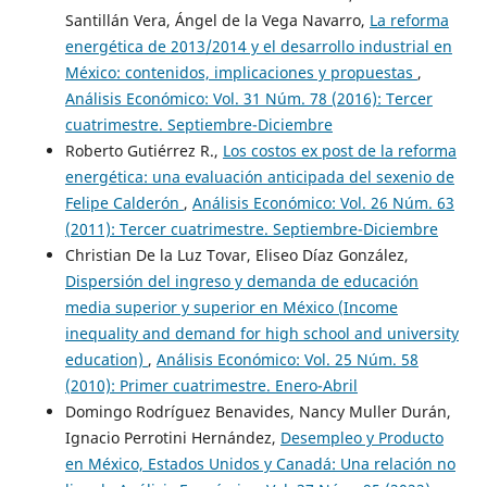
Santillán Vera, Ángel de la Vega Navarro,
La reforma
energética de 2013/2014 y el desarrollo industrial en
México: contenidos, implicaciones y propuestas
,
Análisis Económico: Vol. 31 Núm. 78 (2016): Tercer
cuatrimestre. Septiembre-Diciembre
Roberto Gutiérrez R.,
Los costos ex post de la reforma
energética: una evaluación anticipada del sexenio de
Felipe Calderón
,
Análisis Económico: Vol. 26 Núm. 63
(2011): Tercer cuatrimestre. Septiembre-Diciembre
Christian De la Luz Tovar, Eliseo Díaz González,
Dispersión del ingreso y demanda de educación
media superior y superior en México (Income
inequality and demand for high school and university
education)
,
Análisis Económico: Vol. 25 Núm. 58
(2010): Primer cuatrimestre. Enero-Abril
Domingo Rodríguez Benavides, Nancy Muller Durán,
Ignacio Perrotini Hernández,
Desempleo y Producto
en México, Estados Unidos y Canadá: Una relación no