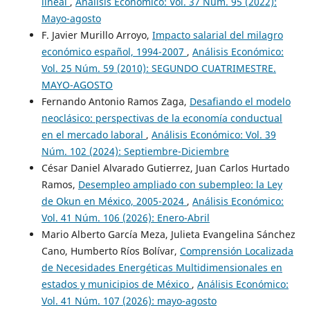
lineal
,
Análisis Económico: Vol. 37 Núm. 95 (2022):
Mayo-agosto
F. Javier Murillo Arroyo,
Impacto salarial del milagro
económico español, 1994-2007
,
Análisis Económico:
Vol. 25 Núm. 59 (2010): SEGUNDO CUATRIMESTRE.
MAYO-AGOSTO
Fernando Antonio Ramos Zaga,
Desafiando el modelo
neoclásico: perspectivas de la economía conductual
en el mercado laboral
,
Análisis Económico: Vol. 39
Núm. 102 (2024): Septiembre-Diciembre
César Daniel Alvarado Gutierrez, Juan Carlos Hurtado
Ramos,
Desempleo ampliado con subempleo: la Ley
de Okun en México, 2005-2024
,
Análisis Económico:
Vol. 41 Núm. 106 (2026): Enero-Abril
Mario Alberto García Meza, Julieta Evangelina Sánchez
Cano, Humberto Ríos Bolívar,
Comprensión Localizada
de Necesidades Energéticas Multidimensionales en
estados y municipios de México
,
Análisis Económico:
Vol. 41 Núm. 107 (2026): mayo-agosto