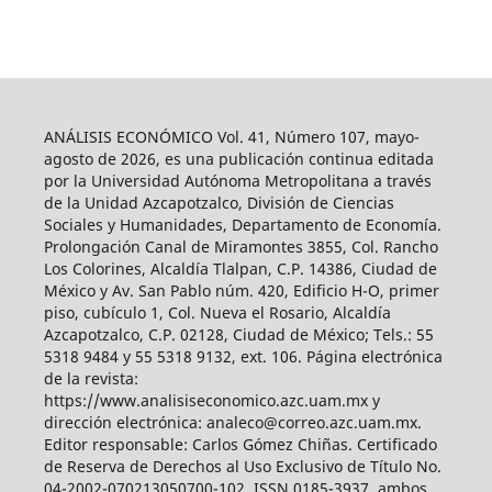
ANÁLISIS ECONÓMICO Vol. 41, Número 107, mayo-
agosto de 2026, es una publicación continua editada
por la Universidad Autónoma Metropolitana a través
de la Unidad Azcapotzalco, División de Ciencias
Sociales y Humanidades, Departamento de Economía.
Prolongación Canal de Miramontes 3855, Col. Rancho
Los Colorines, Alcaldía Tlalpan, C.P. 14386, Ciudad de
México y Av. San Pablo núm. 420, Edificio H-O, primer
piso, cubículo 1, Col. Nueva el Rosario, Alcaldía
Azcapotzalco, C.P. 02128, Ciudad de México; Tels.: 55
5318 9484 y 55 5318 9132, ext. 106. Página electrónica
de la revista:
https://www.analisiseconomico.azc.uam.mx y
dirección electrónica: analeco@correo.azc.uam.mx.
Editor responsable: Carlos Gómez Chiñas. Certificado
de Reserva de Derechos al Uso Exclusivo de Título No.
04-2002-070213050700-102, ISSN 0185-3937, ambos