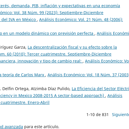
terés, demanda, PIB, inflación y expectativas en una economía
nómico: Vol. 38 Núm. 99 (2023): Septiembre-Diciembre
a del IVA en México
,
Análisis Económico: Vol. 21 Núm. 48 (2006):
o en un modelo dinámico con previsión perfecta
,
Análisis Económi
dríguez Garza,
La descentralización fiscal y su efecto sobre la
úm. 60 (2010): Tercer cuatrimestre. Septiembre-Diciembre
nanciera, innovación y tipo de cambio real:
,
Análisis Económico: Vo
la teoría de Carlos Marx
,
Análisis Económico: Vol. 18 Núm. 37 (2003
. Delfin Ortega, Atzimba Díaz Pulido,
La Eficiencia del Sector Eléctr
fficiency in Mexico 2008-2015 A sector-based approach)
,
Análisis
 cuatrimestre. Enero-Abril
1-10 de 831
Siguient
tud avanzada
para este artículo.