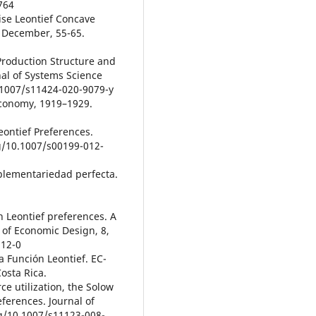
9764
ise Leontief Concave
3, December, 55-65.
t Production Structure and
nal of Systems Science
0.1007/s11424-020-9079-y
Economy, 1919–1929.
 Leontief Preferences.
rg/10.1007/s00199-012-
plementariedad perfecta.
th Leontief preferences. A
of Economic Design, 8,
112-0
la Función Leontief. EC-
osta Rica.
ce utilization, the Solow
eferences. Journal of
org/10.1007/s11123-008-