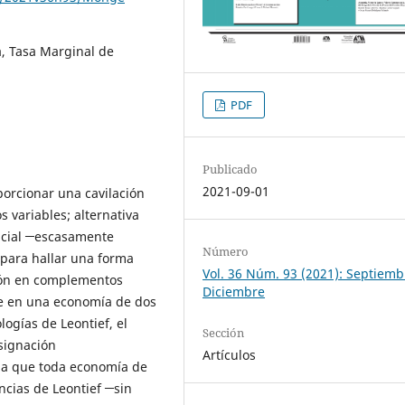
a, Tasa Marginal de
PDF
Publicado
2021-09-01
porcionar una cavilación
s variables; alternativa
encial ─escasamente
Número
para hallar una forma
Vol. 36 Núm. 93 (2021): Septiemb
ción en complementos
Diciembre
ue en una economía de dos
ogías de Leontief, el
Sección
asignación
Artículos
eba que toda economía de
ncias de Leontief ─sin