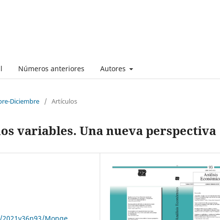
l
Números anteriores
Autores
bre-Diciembre
/
Artículos
dos variables. Una nueva perspectiva
ae/2021v36n93/Monge