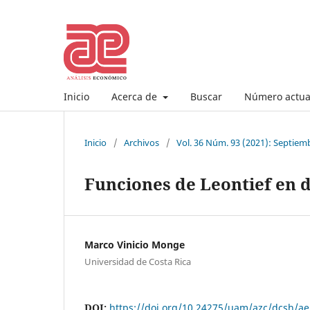
Inicio
Acerca de
Buscar
Número actua
Inicio
/
Archivos
/
Vol. 36 Núm. 93 (2021): Septiem
Funciones de Leontief en 
Marco Vinicio Monge
Universidad de Costa Rica
DOI:
https://doi.org/10.24275/uam/azc/dcsh/