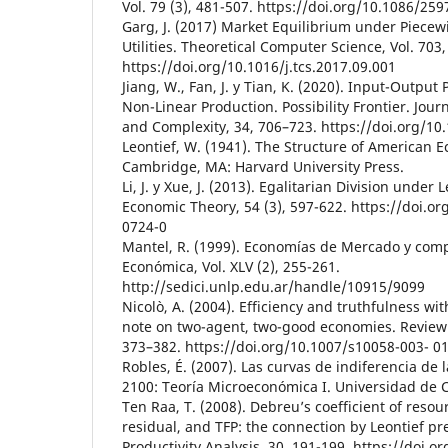
Vol. 79 (3), 481-507. https://doi.org/10.1086/25
Garg, J. (2017) Market Equilibrium under Piecew
Utilities. Theoretical Computer Science, Vol. 70
https://doi.org/10.1016/j.tcs.2017.09.001
Jiang, W., Fan, J. y Tian, K. (2020). Input-Outpu
Non-Linear Production. Possibility Frontier. Jour
and Complexity, 34, 706–723. https://doi.org/1
Leontief, W. (1941). The Structure of American 
Cambridge, MA: Harvard University Press.
Li, J. y Xue, J. (2013). Egalitarian Division under
Economic Theory, 54 (3), 597-622. https://doi.o
0724-0
Mantel, R. (1999). Economías de Mercado y com
Económica, Vol. XLV (2), 255-261.
http://sedici.unlp.edu.ar/handle/10915/9099
Nicolò, A. (2004). Efficiency and truthfulness wi
note on two-agent, two-good economies. Review 
373–382. https://doi.org/10.1007/s10058-003- 0
Robles, É. (2007). Las curvas de indiferencia de 
2100: Teoría Microeconómica I. Universidad de C
Ten Raa, T. (2008). Debreu’s coefficient of resour
residual, and TFP: the connection by Leontief pr
Productivity Analysis, 30, 191-199. https://doi.