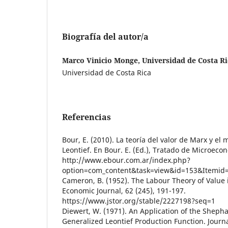
Biografía del autor/a
Marco Vinicio Monge, Universidad de Costa Ri
Universidad de Costa Rica
Referencias
Bour, E. (2010). La teoría del valor de Marx y el
Leontief. En Bour. E. (Ed.), Tratado de Microeco
http://www.ebour.com.ar/index.php?
option=com_content&task=view&id=153&Itemid
Cameron, B. (1952). The Labour Theory of Value 
Economic Journal, 62 (245), 191-197.
https://www.jstor.org/stable/2227198?seq=1
Diewert, W. (1971). An Application of the Sheph
Generalized Leontief Production Function. Journa