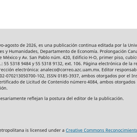
agosto de 2026, es una publicación continua editada por la Univ
iales y Humanidades, Departamento de Economía. Prolongación Can
e México y Av. San Pablo núm. 420, Edificio H-O, primer piso, cubícu
: 55 5318 9484 y 55 5318 9132, ext. 106. Página electrónica de la re
ección electrónica: analeco@correo.azc.uam.mx. Editor responsabl
2002-070213050700-102, ISSN 0185-3937, ambos otorgados por el Ins
Certificado de Licitud de Contenido número 4084, ambos otorgados 
ción.
sariamente reflejan la postura del editor de la publicación.
tropolitana is licensed under a
Creative Commons Reconocimiento