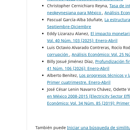
Christopher Cernichiaro Reyna,
Tasa de in
neokeynesiana para México
,
Análisis Eco
Pascual García-Alba Iduñate,
La estructur
Septiembre-Diciembre
Eddy Lizarazu Alanez,
El impacto monetari
Vol. 40 Núm. 103 (2025): Enero-Abril
Luis Octavio Alvarado Contreras, Rocío Ro
corrupción
,
Análisis Económico: Vol. 25 N
Billy Josué Jiménez Díaz,
Profundización fi
41 Núm. 106 (2026): Enero-Abril
Alberto Benítez,
Los progresos técnicos y 
Primer cuatrimestre. Enero-Abril
José César Lenin Navarro Chávez, Odette V
en México 2008-2015 (Electricity Sector E
Económico: Vol. 34 Núm. 85 (2019): Primer
También puede
Iniciar una búsqueda de simili