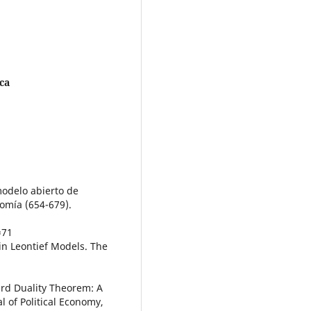
ca
 modelo abierto de
nomía (654-679).
=71
in Leontief Models. The
ard Duality Theorem: A
l of Political Economy,