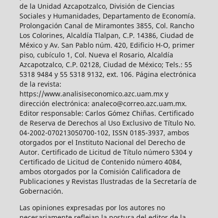
de la Unidad Azcapotzalco, División de Ciencias
Sociales y Humanidades, Departamento de Economía.
Prolongación Canal de Miramontes 3855, Col. Rancho
Los Colorines, Alcaldía Tlalpan, C.P. 14386, Ciudad de
México y Av. San Pablo núm. 420, Edificio H-O, primer
piso, cubículo 1, Col. Nueva el Rosario, Alcaldía
Azcapotzalco, C.P. 02128, Ciudad de México; Tels.: 55
5318 9484 y 55 5318 9132, ext. 106. Página electrónica
de la revista:
https://www.analisiseconomico.azc.uam.mx y
dirección electrónica: analeco@correo.azc.uam.mx.
Editor responsable: Carlos Gómez Chiñas. Certificado
de Reserva de Derechos al Uso Exclusivo de Título No.
04-2002-070213050700-102, ISSN 0185-3937, ambos
otorgados por el Instituto Nacional del Derecho de
Autor. Certificado de Licitud de Título número 5304 y
Certificado de Licitud de Contenido número 4084,
ambos otorgados por la Comisión Calificadora de
Publicaciones y Revistas Ilustradas de la Secretaría de
Gobernación.
Las opiniones expresadas por los autores no
necesariamente reflejan la postura del editor de la