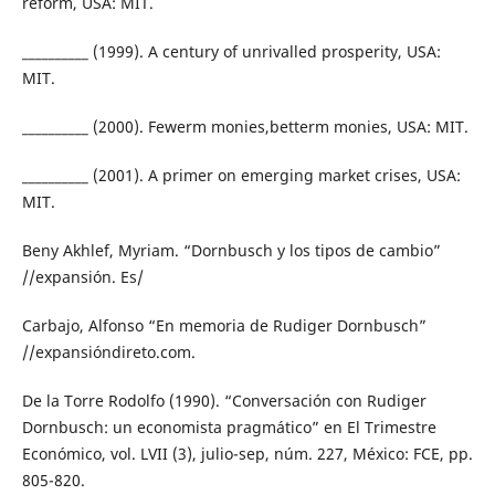
reform, USA: MIT.
__________ (1999). A century of unrivalled prosperity, USA:
MIT.
__________ (2000). Fewerm monies,betterm monies, USA: MIT.
__________ (2001). A primer on emerging market crises, USA:
MIT.
Beny Akhlef, Myriam. “Dornbusch y los tipos de cambio”
//expansión. Es/
Carbajo, Alfonso “En memoria de Rudiger Dornbusch”
//expansióndireto.com.
De la Torre Rodolfo (1990). “Conversación con Rudiger
Dornbusch: un economista pragmático” en El Trimestre
Económico, vol. LVII (3), julio-sep, núm. 227, México: FCE, pp.
805-820.