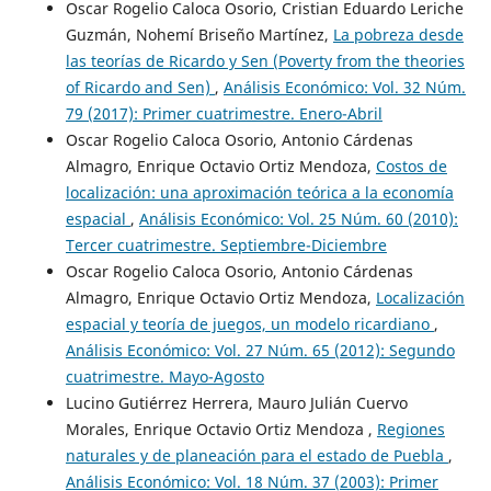
Oscar Rogelio Caloca Osorio, Cristian Eduardo Leriche
Guzmán, Nohemí Briseño Martínez,
La pobreza desde
las teorías de Ricardo y Sen (Poverty from the theories
of Ricardo and Sen)
,
Análisis Económico: Vol. 32 Núm.
79 (2017): Primer cuatrimestre. Enero-Abril
Oscar Rogelio Caloca Osorio, Antonio Cárdenas
Almagro, Enrique Octavio Ortiz Mendoza,
Costos de
localización: una aproximación teórica a la economía
espacial
,
Análisis Económico: Vol. 25 Núm. 60 (2010):
Tercer cuatrimestre. Septiembre-Diciembre
Oscar Rogelio Caloca Osorio, Antonio Cárdenas
Almagro, Enrique Octavio Ortiz Mendoza,
Localización
espacial y teoría de juegos, un modelo ricardiano
,
Análisis Económico: Vol. 27 Núm. 65 (2012): Segundo
cuatrimestre. Mayo-Agosto
Lucino Gutiérrez Herrera, Mauro Julián Cuervo
Morales, Enrique Octavio Ortiz Mendoza ,
Regiones
naturales y de planeación para el estado de Puebla
,
Análisis Económico: Vol. 18 Núm. 37 (2003): Primer