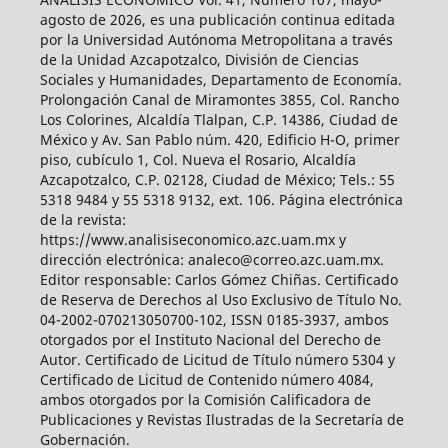
agosto de 2026, es una publicación continua editada
por la Universidad Autónoma Metropolitana a través
de la Unidad Azcapotzalco, División de Ciencias
Sociales y Humanidades, Departamento de Economía.
Prolongación Canal de Miramontes 3855, Col. Rancho
Los Colorines, Alcaldía Tlalpan, C.P. 14386, Ciudad de
México y Av. San Pablo núm. 420, Edificio H-O, primer
piso, cubículo 1, Col. Nueva el Rosario, Alcaldía
Azcapotzalco, C.P. 02128, Ciudad de México; Tels.: 55
5318 9484 y 55 5318 9132, ext. 106. Página electrónica
de la revista:
https://www.analisiseconomico.azc.uam.mx y
dirección electrónica: analeco@correo.azc.uam.mx.
Editor responsable: Carlos Gómez Chiñas. Certificado
de Reserva de Derechos al Uso Exclusivo de Título No.
04-2002-070213050700-102, ISSN 0185-3937, ambos
otorgados por el Instituto Nacional del Derecho de
Autor. Certificado de Licitud de Título número 5304 y
Certificado de Licitud de Contenido número 4084,
ambos otorgados por la Comisión Calificadora de
Publicaciones y Revistas Ilustradas de la Secretaría de
Gobernación.