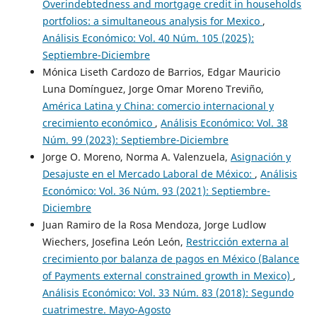
Overindebtedness and mortgage credit in households
portfolios: a simultaneous analysis for Mexico
,
Análisis Económico: Vol. 40 Núm. 105 (2025):
Septiembre-Diciembre
Mónica Liseth Cardozo de Barrios, Edgar Mauricio
Luna Domínguez, Jorge Omar Moreno Treviño,
América Latina y China: comercio internacional y
crecimiento económico
,
Análisis Económico: Vol. 38
Núm. 99 (2023): Septiembre-Diciembre
Jorge O. Moreno, Norma A. Valenzuela,
Asignación y
Desajuste en el Mercado Laboral de México:
,
Análisis
Económico: Vol. 36 Núm. 93 (2021): Septiembre-
Diciembre
Juan Ramiro de la Rosa Mendoza, Jorge Ludlow
Wiechers, Josefina León León,
Restricción externa al
crecimiento por balanza de pagos en México (Balance
of Payments external constrained growth in Mexico)
,
Análisis Económico: Vol. 33 Núm. 83 (2018): Segundo
cuatrimestre. Mayo-Agosto