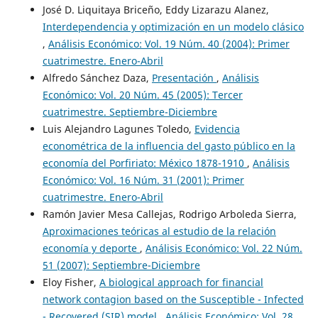
José D. Liquitaya Briceño, Eddy Lizarazu Alanez,
Interdependencia y optimización en un modelo clásico
,
Análisis Económico: Vol. 19 Núm. 40 (2004): Primer
cuatrimestre. Enero-Abril
Alfredo Sánchez Daza,
Presentación
,
Análisis
Económico: Vol. 20 Núm. 45 (2005): Tercer
cuatrimestre. Septiembre-Diciembre
Luis Alejandro Lagunes Toledo,
Evidencia
econométrica de la influencia del gasto público en la
economía del Porfiriato: México 1878-1910
,
Análisis
Económico: Vol. 16 Núm. 31 (2001): Primer
cuatrimestre. Enero-Abril
Ramón Javier Mesa Callejas, Rodrigo Arboleda Sierra,
Aproximaciones teóricas al estudio de la relación
economía y deporte
,
Análisis Económico: Vol. 22 Núm.
51 (2007): Septiembre-Diciembre
Eloy Fisher,
A biological approach for financial
network contagion based on the Susceptible - Infected
- Recovered (SIR) model
,
Análisis Económico: Vol. 28