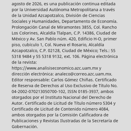
agosto de 2026, es una publicación continua editada
por la Universidad Autónoma Metropolitana a través
de la Unidad Azcapotzalco, División de Ciencias
Sociales y Humanidades, Departamento de Economía.
Prolongación Canal de Miramontes 3855, Col. Rancho
Los Colorines, Alcaldía Tlalpan, C.P. 14386, Ciudad de
México y Av. San Pablo núm. 420, Edificio H-O, primer
piso, cubículo 1, Col. Nueva el Rosario, Alcaldía
Azcapotzalco, C.P. 02128, Ciudad de México; Tels.: 55
5318 9484 y 55 5318 9132, ext. 106. Página electrónica
de la revista:
https://www.analisiseconomico.azc.uam.mx y
dirección electrónica: analeco@correo.azc.uam.mx.
Editor responsable: Carlos Gómez Chiñas. Certificado
de Reserva de Derechos al Uso Exclusivo de Título No.
04-2002-070213050700-102, ISSN 0185-3937, ambos
otorgados por el Instituto Nacional del Derecho de
Autor. Certificado de Licitud de Título número 5304 y
Certificado de Licitud de Contenido número 4084,
ambos otorgados por la Comisión Calificadora de
Publicaciones y Revistas Ilustradas de la Secretaría de
Gobernación.