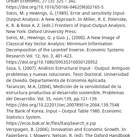
Urban Economic, 27 (3): 325 – 342.
https://doi.org/10.1016/S0166-0462(96)02165-5
Sonis, M. y Hewings, G. (1989). Error and sensitivity Input-
Output Analysis: A New Approach. In Miller, R. E. Polenske,
K. R. & Rose A. Z. (eds.) Frontiers of Input-Output Analysis.
New York: Oxford University Press.
Sonis, M., Hewings, G. y Guo. J., (2000). A New Image of
Classical Key Sector Analysis: Minimum Information
Decomposition of the Leontief Inverse. Economic Systems
Research Vol. 12, No. 3, 401-423.
https://doi.org/10.1080/09535310050120952
Soza, S. (2007). Análisis Estructural Input - Output: Antiguos
problemas y nuevas soluciones. Tesis Doctoral. Universidad
de Oviedo. Departamento de Economía Aplicada.
Tarancon, M.A. (2004), Medición de la sensibilidad de la
estructura productiva al desarrollo sostenible, Problemas
del Desarrollo. Vol. 35, núm.139, pp.121-139.
https://doi.org/10.22201/iiec.20078951e.2004.139.7548
The Bank of Korea, Input – Output Table 1980. Economic
Statistics System.
https://ecos.bok.or.kr/flex/EasySearch_e.jsp
Verspagen, B. (2006), Innovation and Economic Growth. In
Fagerberg, J. Mowery, Nelson, R. (ed), The Oxford Handbook