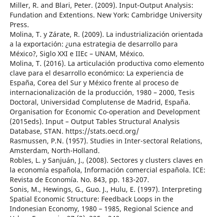
Miller, R. and Blari, Peter. (2009). Input-Output Analysis:
Fundation and Extentions. New York: Cambridge University
Press.
Molina, T. y Zárate, R. (2009). La industrialización orientada
a la exportación: ¿una estrategia de desarrollo para
México?, Siglo XXI e IIEc – UNAM, México.
Molina, T. (2016). La articulación productiva como elemento
clave para el desarrollo económico: La experiencia de
España, Corea del Sur y México frente al proceso de
internacionalización de la producción, 1980 – 2000, Tesis
Doctoral, Universidad Complutense de Madrid, España.
Organisation for Economic Co-operation and Development
(2015eds). Input – Output Tables Structural Analysis
Database, STAN. https://stats.oecd.org/
Rasmussen, P.N. (1957). Studies in Inter-sectoral Relations,
Amsterdam, North-Holland.
Robles, L. y Sanjuán, J., (2008). Sectores y clusters claves en
la economía española, Información comercial española. ICE:
Revista de Economía. No. 843, pp. 183-207.
Sonis, M., Hewings, G., Guo. J., Hulu, E. (1997). Interpreting
Spatial Economic Structure: Feedback Loops in the
Indonesian Economy, 1980 – 1985, Regional Science and