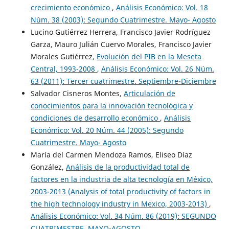
crecimiento económico
,
Análisis Económico: Vol. 18
Núm. 38 (2003): Segundo Cuatrimestre. Mayo- Agosto
Lucino Gutiérrez Herrera, Francisco Javier Rodríguez
Garza, Mauro Julián Cuervo Morales, Francisco Javier
Morales Gutiérrez,
Evolución del PIB en la Meseta
Central, 1993-2008
,
Análisis Económico: Vol. 26 Núm.
63 (2011): Tercer cuatrimestre. Septiembre-Diciembre
Salvador Cisneros Montes,
Articulación de
conocimientos para la innovación tecnológica y
condiciones de desarrollo económico
,
Análisis
Económico: Vol. 20 Núm. 44 (2005): Segundo
Cuatrimestre. Mayo- Agosto
María del Carmen Mendoza Ramos, Eliseo Díaz
González,
Análisis de la productividad total de
factores en la industria de alta tecnología en México,
2003-2013 (Analysis of total productivity of factors in
the high technology industry in Mexico, 2003-2013)
,
Análisis Económico: Vol. 34 Núm. 86 (2019): SEGUNDO
CUATRIMESTRE. MAYO-AGOSTO