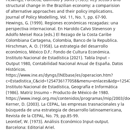
structural change in the Brazilian economy: a comparision
of alternative approaches and their policy implications.
Journal of Policy Modelling, Vol. 11, No. 1, pp. 67-90.
Hewings, G. (1999). Regiones económicas rezagadas: una
perspectiva internacional. En Haroldo Calvo Stevenson y
Adolfo Meisel Roca (eds.) El Rezago de la Costa Caribe
Colombiana Cartagena, Colombia, Banco de la Republica.
Hirschman, A. O. (1958). La estrategia del desarrollo
económico, México D.F.: Fondo de Cultura Económica.
Instituto Nacional de Estadística (2021). Tabla Input –
Output 1980, Contabilidad Nacional Anual de España. Datos
Históricos.
https://www.ine.es/dyngs/INEbase/es/operacion.htm?
c=Estadistica_C&cid=1254736177058&menu=enlaces&idp=1254
Instituto Nacional de Estadística, Geografía e Informática
(1986). Matriz Insumo – Producto de México de 1980.
https://www.inegi.org.mx/contenidos/programas/mip/2003/do
Kerner, D. (2003). La CEPAL, las empresas trasnacionales y la
búsqueda de una estrategia de desarrollo latinoamericana,
Revista de la CEPAL, No. 79, pp.85-99.
Leontief, W. (1973). Análisis Económico Input-output.
Barcelona: Editorial Ariel.