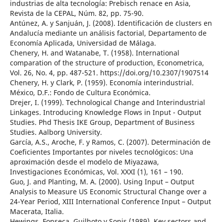
industrias de alta tecnología: Prebisch renace en Asia,
Revista de la CEPAL, Núm. 82, pp. 75-90.
Antúnez, A. y Sanjuán, J. (2008). Identificación de clusters en
Andalucía mediante un análisis factorial, Departamento de
Economía Aplicada, Universidad de Málaga.
Chenery, H. and Watanabe, T. (1958). International
comparation of the structure of production, Econometrica,
Vol. 26, No. 4, pp. 487-521. https://doi.org/10.2307/1907514
Chenery, H. y Clark, P. (1959). Economía interindustrial.
México, D.F.: Fondo de Cultura Económica.
Drejer, I. (1999). Technological Change and Interindustrial
Linkages. Introducing Knowledge Flows in Input - Output
Studies. Phd Thesis IKE Group, Department of Business
Studies. Aalborg University.
García, A.S., Aroche, F. y Ramos, C. (2007). Determinación de
Coeficientes Importantes por niveles tecnológicos: Una
aproximación desde el modelo de Miyazawa,
Investigaciones Económicas, Vol. XXXI (1), 161 – 190.
Guo, J. and Planting, M. A. (2000). Using Input – Output
Analysis to Measure US Economic Structural Change over a
24-Year Period, XIII International Conference Input – Output
Macerata, Italia.
Hewings, Fonseca, Guilhoto y Sonis (1989). Key sectors and