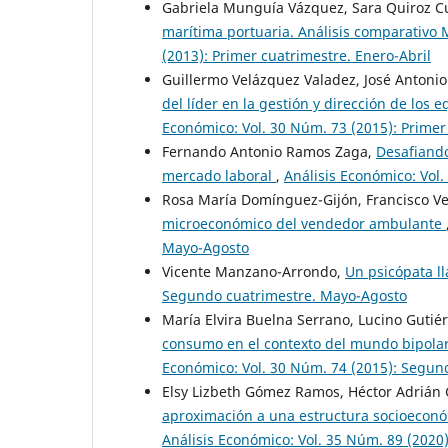
Gabriela Munguía Vázquez, Sara Quiroz Cu
marítima portuaria. Análisis comparativo
(2013): Primer cuatrimestre. Enero-Abril
Guillermo Velázquez Valadez, José Antoni
del líder en la gestión y dirección de los
Económico: Vol. 30 Núm. 73 (2015): Primer
Fernando Antonio Ramos Zaga,
Desafiando
mercado laboral
,
Análisis Económico: Vol
Rosa María Domínguez-Gijón, Francisco V
microeconómico del vendedor ambulante
Mayo-Agosto
Vicente Manzano-Arrondo,
Un psicópata 
Segundo cuatrimestre. Mayo-Agosto
María Elvira Buelna Serrano, Lucino Gutié
consumo en el contexto del mundo bipolar 
Económico: Vol. 30 Núm. 74 (2015): Segun
Elsy Lizbeth Gómez Ramos, Héctor Adrián
aproximación a una estructura socioeconó
Análisis Económico: Vol. 35 Núm. 89 (202