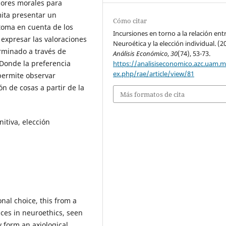
alores morales para
mita presentar un
Cómo citar
toma en cuenta de los
Incursiones en torno a la relación ent
expresar las valoraciones
Neuroética y la elección individual. (2
rminado a través de
Análisis Económico
,
30
(74), 53-73.
 Donde la preferencia
https://analisiseconomico.azc.uam.
ex.php/rae/article/view/81
 permite observar
ón de cosas a partir de la
Más formatos de cita
nitiva, elección
onal choice, this from a
ces in neuroethics, seen
 form an axiological