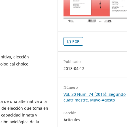
PDF
nitiva, elección
Publicado
iological choice.
2018-04-12
Número
Vol. 30 Núm. 74 (2015): Segundo
cuatrimestre. Mayo-Agosto
a de una alternativa a la
o de elección que toma en
Sección
a capacidad innata y
Artículos
ión axiológica de la