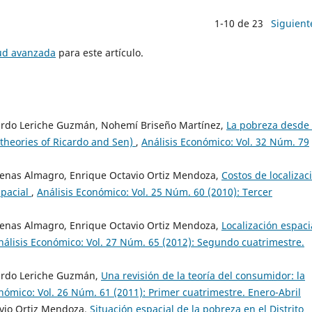
1-10 de 23
Siguient
tud avanzada
para este artículo.
uardo Leriche Guzmán, Nohemí Briseño Martínez,
La pobreza desde 
 theories of Ricardo and Sen)
,
Análisis Económico: Vol. 32 Núm. 79
denas Almagro, Enrique Octavio Ortiz Mendoza,
Costos de localizac
spacial
,
Análisis Económico: Vol. 25 Núm. 60 (2010): Tercer
denas Almagro, Enrique Octavio Ortiz Mendoza,
Localización espaci
nálisis Económico: Vol. 27 Núm. 65 (2012): Segundo cuatrimestre.
uardo Leriche Guzmán,
Una revisión de la teoría del consumidor: la
nómico: Vol. 26 Núm. 61 (2011): Primer cuatrimestre. Enero-Abril
avio Ortiz Mendoza,
Situación espacial de la pobreza en el Distrito