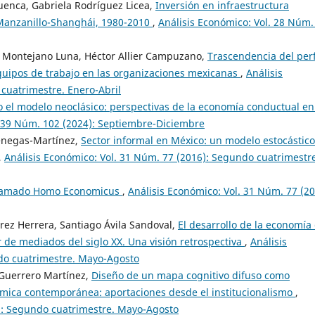
enca, Gabriela Rodríguez Licea,
Inversión en infraestructura
 Manzanillo-Shanghái, 1980-2010
,
Análisis Económico: Vol. 28 Núm.
o Montejano Luna, Héctor Allier Campuzano,
Trascendencia del perf
 equipos de trabajo en las organizaciones mexicanas
,
Análisis
 cuatrimestre. Enero-Abril
 el modelo neoclásico: perspectivas de la economía conductual en
. 39 Núm. 102 (2024): Septiembre-Diciembre
enegas-Martínez,
Sector informal en México: un modelo estocástico
,
Análisis Económico: Vol. 31 Núm. 77 (2016): Segundo cuatrimestr
llamado Homo Economicus
,
Análisis Económico: Vol. 31 Núm. 77 (20
rrez Herrera, Santiago Ávila Sandoval,
El desarrollo de la economía
de mediados del siglo XX. Una visión retrospectiva
,
Análisis
do cuatrimestre. Mayo-Agosto
 Guerrero Martínez,
Diseño de un mapa cognitivo difuso como
mica contemporánea: aportaciones desde el institucionalismo
,
0): Segundo cuatrimestre. Mayo-Agosto