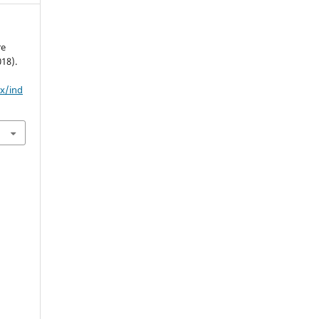
re
018).
mx/ind