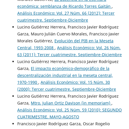
económica: semblanza de Ricardo Torres Gaitán
,
Análisis Económico: Vol. 27 Núm. 66 (2012): Tercer
cuatrimestre. Septiembre-Diciembre
Lucino Gutiérrez Herrera, Francisco Javier Rodríguez
Garza, Mauro Julián Cuervo Morales, Francisco Javier
Morales Gutiérrez,
Evolución del PIB en la Meseta
Central, 1993-2008
,
Análisis Económico: Vol. 26 Núm.
63 (2011): Tercer cuatrimestre. Septiembre-Diciembre
Lucino Gutiérrez Herrera, Francisco Javier Rodríguez
Garza,
El impacto económico-demográfico de la
descentralización industrial en la meseta central,
1970-1990
,
Análisis Económico: Vol. 15 Núm. 30
(2000): Tercer cuatrimestre. Septiembre-Diciembre
Lucino Gutiérrez Herrera, Francisco Javier Rodríguez
Garza,
Mtro. Julian Ortiz Davison (in memoriam)
,
Análisis Económico: Vol. 25 Núm. 59 (2010): SEGUNDO
CUATRIMESTRE. MAYO-AGOSTO
Francisco Javier Rodríguez Garza, Oscar Rogelio