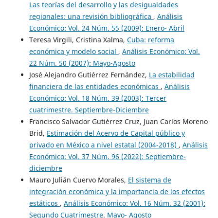
Las teorías del desarrollo y las desigualdades
regionales: una revisión bibliográfica
,
Análisis
Económico: Vol. 24 Núm. 55 (2009): Enero- Abril
Teresa Virgili, Cristina Xalma,
Cuba: reforma
económica y modelo social
,
Análisis Económico: Vol.
22 Núm. 50 (2007): Mayo-Agosto
José Alejandro Gutiérrez Fernández,
La estabilidad
financiera de las entidades económicas
,
Análisis
Económico: Vol. 18 Núm. 39 (2003): Tercer
cuatrimestre. Septiembre-Diciembre
Francisco Salvador Gutiérrez Cruz, Juan Carlos Moreno
Brid,
Estimación del Acervo de Capital público y
privado en México a nivel estatal (2004-2018)
,
Análisis
Económico: Vol. 37 Núm. 96 (2022): Septiembre-
diciembre
Mauro Julián Cuervo Morales,
El sistema de
integración económica y la importancia de los efectos
estáticos
,
Análisis Económico: Vol. 16 Núm. 32 (2001):
Segundo Cuatrimestre. Mayo- Agosto