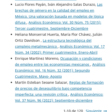
Lucio Flores Payán, Iván Alejandro Salas Durazo,
Las
brechas de género en la calidad del empleo en
México. Una valoración basada en modelos de lógica
difusa
,
Análisis Económico: Vol. 30 Núm. 75 (2015):
Tercer cuatrimestre. Septiembre-Diciembre
Heliana Monserrat Huerta, María Flor Chávez, Julián
Ortiz Davidson ,
La estructura tecnológica del
complejo metalmecánico
,
Análisis Económico: Vol. 17
Núm. 34 (2002): Primer cuatrimestre. Enero-Abril
Enrique Martínez Moreno,
Ocupación y condiciones
de empleo entre los economistas mexicanos
,
Análisis
Económico: Vol. 16 Núm. 32 (2001): Segundo
Cuatrimestre. Mayo- Agosto
Martín Esteban Seoane Salazar,
Reglas de formación
de precios de desequilibrio bajo competencia
imperfecta: una revisión crítica
,
Análisis Económico:
Vol. 37 Núm. 96 (2022): Septiembre-diciembre
1-10 de 120
Siguiente