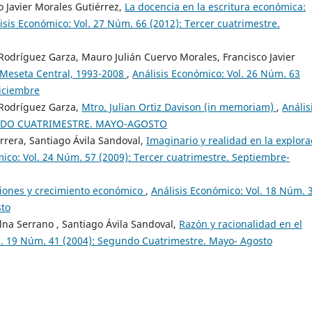
o Javier Morales Gutiérrez,
La docencia en la escritura económica:
isis Económico: Vol. 27 Núm. 66 (2012): Tercer cuatrimestre.
 Rodríguez Garza, Mauro Julián Cuervo Morales, Francisco Javier
a Meseta Central, 1993-2008
,
Análisis Económico: Vol. 26 Núm. 63
Diciembre
r Rodríguez Garza,
Mtro. Julian Ortiz Davison (in memoriam)
,
Anális
EGUNDO CUATRIMESTRE. MAYO-AGOSTO
rrera, Santiago Ávila Sandoval,
Imaginario y realidad en la explora
ico: Vol. 24 Núm. 57 (2009): Tercer cuatrimestre. Septiembre-
uciones y crecimiento económico
,
Análisis Económico: Vol. 18 Núm. 
sto
lna Serrano , Santiago Ávila Sandoval,
Razón y racionalidad en el
l. 19 Núm. 41 (2004): Segundo Cuatrimestre. Mayo- Agosto