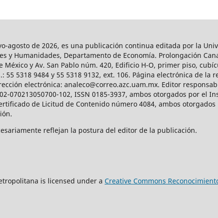
agosto de 2026, es una publicación continua editada por la Univ
iales y Humanidades, Departamento de Economía. Prolongación Can
e México y Av. San Pablo núm. 420, Edificio H-O, primer piso, cubícu
: 55 5318 9484 y 55 5318 9132, ext. 106. Página electrónica de la re
ección electrónica: analeco@correo.azc.uam.mx. Editor responsabl
2002-070213050700-102, ISSN 0185-3937, ambos otorgados por el Ins
Certificado de Licitud de Contenido número 4084, ambos otorgados 
ción.
sariamente reflejan la postura del editor de la publicación.
tropolitana is licensed under a
Creative Commons Reconocimiento