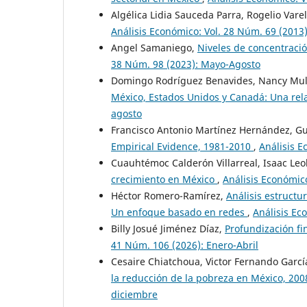
Algélica Lidia Sauceda Parra, Rogelio Vare
Análisis Económico: Vol. 28 Núm. 69 (2013
Angel Samaniego,
Niveles de concentraci
38 Núm. 98 (2023): Mayo-Agosto
Domingo Rodríguez Benavides, Nancy Mull
México, Estados Unidos y Canadá: Una rela
agosto
Francisco Antonio Martínez Hernández, Gu
Empirical Evidence, 1981-2010
,
Análisis E
Cuauhtémoc Calderón Villarreal, Isaac Le
crecimiento en México
,
Análisis Económic
Héctor Romero-Ramírez,
Análisis estructu
Un enfoque basado en redes
,
Análisis Ec
Billy Josué Jiménez Díaz,
Profundización fi
41 Núm. 106 (2026): Enero-Abril
Cesaire Chiatchoua, Victor Fernando Garcí
la reducción de la pobreza en México, 20
diciembre