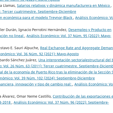
la Llamas,
Salarios relativos y dinámica manufacturera en México
,
): Tercer cuatrimestre. Septiembre-Diciembre
ón económica para el modelo Treynor-Black
,
Análisis Económico: Vo
er Durán, Ignacio Perrotini Hernández,
Desempleo y Producto en
ción no lineal
,
Análisis Económico: Vol. 37 Núm. 95 (2022): Mayo-
stavo E. Sauri Alpuche,
Real Exchange Rate and Aggregate Deman
conómico: Vol. 36 Núm. 92 (2021): Mayo-Agosto
obardo Sánchez Juárez,
Una interpretación sectorialestructural del 
o: Vol. 26 Núm. 63 (2011): Tercer cuatrimestre. Septiembre-Diciem
ral de la economía de Puerto Rico tras la eliminación de la Sección 
onómico: Vol. 39 Núm. 102 (2024): Septiembre-Diciembre
nanciera, innovación y tipo de cambio real:
,
Análisis Económico: Vo
a Álvarez, Omar Neme Castillo,
Contribución de las exportaciones 
08-2018
,
Análisis Económico: Vol. 37 Núm. 96 (2022): Septiembre-