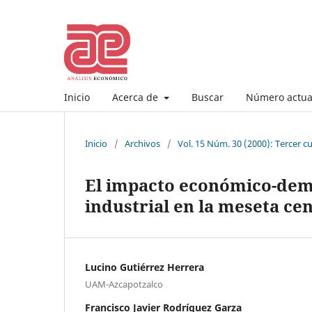
Inicio
Acerca de
Buscar
Número actua
Inicio
/
Archivos
/
Vol. 15 Núm. 30 (2000): Tercer 
El impacto económico-demo
industrial en la meseta cen
Lucino Gutiérrez Herrera
UAM-Azcapotzalco
Francisco Javier Rodríguez Garza