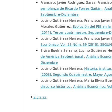
Francisco Javier Rodríguez Garza, Francisc
semblanza de Ricardo Torres Gaitán
,
Anál
Septiembre-Diciembre
Lucino Gutiérrez Herrera, Francisco Javier
Morales Gutiérrez,
Evolución del PIB en l
(2011): Tercer cuatrimestre. Septiembre-
Lucino Gutiérrez Herrera, Francisco Javie
Económico: Vol. 25 Núm. 59 (2010): S
Elvira Buelna Serrano, Lucino Gutiérrez He
de América Septentrional
,
Análisis Económ
Diciembre
Lucino Gutiérrez Herrera,
Historia, instit
(2003): Segundo Cuatrimestre. Mayo- Ago
Lucino Gutiérrez Herrera, María Elvira Bue
discurso histórico
,
Análisis Económico: Vo
1
2
3
>
>>