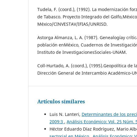
Tudela, F. (coord.), (1992). La modernización for
de Tabasco. Proyecto Integrado del Golfo,México:
México/CINVESTAV/IFIAS/UNRISD.
Astorga Almanza, L. A. (1987). Genealogíay crítica
población enMéxico, Cuadernos de Investigació
Instituto de InvestigacionesSociales-UNAM.
Coll-Hurtado, A. (coord.), (1995).Geopolítica de 
Dirección General de Intercambio Académico-
Artículos similares
Luis N. Lanteri,
Determinantes de los preci
2009:3
,
Análisis Económico: Vol. 25 Nú
Héctor Eduardo Díaz Rodríguez, Mario Al
sectorial en México
,
Análisis Económico: 