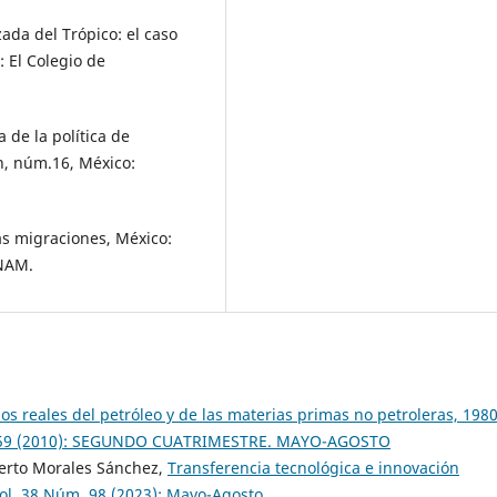
zada del Trópico: el caso
 El Colegio de
 de la política de
n, núm.16, México:
las migraciones, México:
UNAM.
os reales del petróleo y de las materias primas no petroleras, 1980
m. 59 (2010): SEGUNDO CUATRIMESTRE. MAYO-AGOSTO
berto Morales Sánchez,
Transferencia tecnológica e innovación
Vol. 38 Núm. 98 (2023): Mayo-Agosto