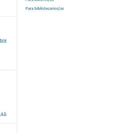
Para bibliotecarios/as
mbre
 4.0
.